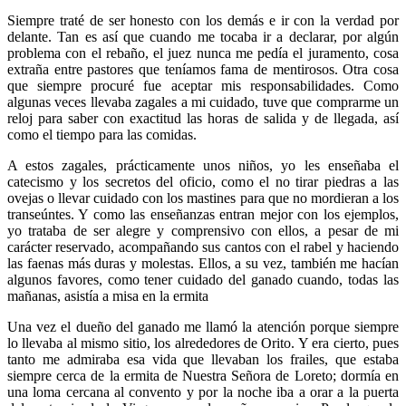
Siempre traté de ser honesto con los demás e ir con la verdad por
delante. Tan es así que cuando me tocaba ir a declarar, por algún
problema con el rebaño, el juez nunca me pedía el juramento, cosa
extraña entre pastores que teníamos fama de mentirosos. Otra cosa
que siempre procuré fue aceptar mis responsabilidades. Como
algunas veces llevaba zagales a mi cuidado, tuve que comprarme un
reloj para saber con exactitud las horas de salida y de llegada, así
como el tiempo para las comidas.
A estos zagales, prácticamente unos niños, yo les enseñaba el
catecismo y los secretos del oficio, como el no tirar piedras a las
ovejas o llevar cuidado con los mastines para que no mordieran a los
transeúntes. Y como las enseñanzas entran mejor con los ejemplos,
yo trataba de ser alegre y comprensivo con ellos, a pesar de mi
carácter reservado, acompañando sus cantos con el rabel y haciendo
las faenas más duras y molestas. Ellos, a su vez, también me hacían
algunos favores, como tener cuidado del ganado cuando, todas las
mañanas, asistía a misa en la ermita
Una vez el dueño del ganado me llamó la atención porque siempre
lo llevaba al mismo sitio, los alrededores de Orito. Y era cierto, pues
tanto me admiraba esa vida que llevaban los frailes, que estaba
siempre cerca de la ermita de Nuestra Señora de Loreto; dormía en
una loma cercana al convento y por la noche iba a orar a la puerta