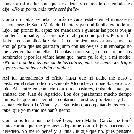
llamar a mi madre para que desistiera, y en medio del enfado les
dije:
«No importa, más tarde seré fraile»
.
Como no había escuela -la más cercana estaba en el monasterio
cisterciense de Santa María de Huerta y para mi familia era todo un
lujo-, tan pronto fui capaz me mandaron a guardar las pocas ovejas
que tenía mi padre; así comencé a trabajar como pastor. Pero mi tía
Isabel me complicó la vida. Tenía también unas cabras y me las
endilgó para que las guardara junto con las ovejas. Sin embargo no
me averiguaba con ellas. Díscolas como son, se metían por los
sembrados y por las viñas; hasta que, harto ya, le dije a mi madre:
«No me mande más que cuide las cabras, pues se comen los trigos
y yo no quiero hacer daño a nadie»
.
Así fui aprendiendo el oficio, hasta que mi padre me puso a
pastorear el rebaño de un vecino de Alconchel, un pueblo cercano al
mío. Allí entré en contacto con otros pastores, trabando una gran
amistad con Juan de Aparicio. Los dos pasábamos mucho tiempo
juntos, lo que nos permitía contarnos nuestros problemas y hasta
cantar letrillas a la Virgen y al Santísimo, acompañándonos con el
rabel que yo mismo me había hecho.
Con todos los amos me llevé bien, pero Martín García me tomó
tanto cariño que me propuso adoptarme corno hijo y hacerme su
heredero. Yo me lo pensé y, al final, le dije que no, pues pensaba