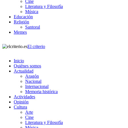
Cine
Literatura y Filosofía
Música
Educación
Religión
Santoral
Memes
El criterio
Inicio
Quiénes somos
Actualidad
Aragón
Nacional
Internacional
Memoria histórica
Actividades
Opinión
Cultura
Arte
Cine
Literatura y Filosofía
Música