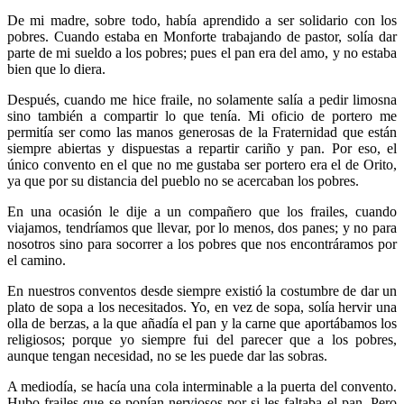
De mi madre, sobre todo, había aprendido a ser solidario con los
pobres. Cuando estaba en Monforte trabajando de pastor, solía dar
parte de mi sueldo a los pobres; pues el pan era del amo, y no estaba
bien que lo diera.
Después, cuando me hice fraile, no solamente salía a pedir limosna
sino también a compartir lo que tenía. Mi oficio de portero me
permitía ser como las manos generosas de la Fraternidad que están
siempre abiertas y dispuestas a repartir cariño y pan. Por eso, el
único convento en el que no me gustaba ser portero era el de Orito,
ya que por su distancia del pueblo no se acercaban los pobres.
En una ocasión le dije a un compañero que los frailes, cuando
viajamos, tendríamos que llevar, por lo menos, dos panes; y no para
nosotros sino para socorrer a los pobres que nos encontráramos por
el camino.
En nuestros conventos desde siempre existió la costumbre de dar un
plato de sopa a los necesitados. Yo, en vez de sopa, solía hervir una
olla de berzas, a la que añadía el pan y la carne que aportábamos los
religiosos; porque yo siempre fui del parecer que a los pobres,
aunque tengan necesidad, no se les puede dar las sobras.
A mediodía, se hacía una cola interminable a la puerta del convento.
Hubo frailes que se ponían nerviosos por si les faltaba el pan. Pero