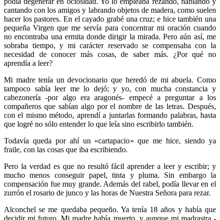
podía degenerar en ociosidad. Yo lo empleaba rezando, hablando y
cantando con los amigos y labrando objetos de madera, como suelen
hacer los pastores. En el cayado grabé una cruz; e hice también una
pequeña Virgen que me servía para concentrar mi oración cuando
no encontraba una ermita donde dirigir la mirada. Pero aún así, me
sobraba tiempo, y mi carácter reservado se compensaba con la
necesidad de conocer más cosas, de saber más. ¿Por qué no
aprendía a leer?
Mi madre tenía un devocionario que heredó de mi abuela. Como
tampoco sabía leer me lo dejó; y yo, con mucha constancia y
cabezonería -por algo era aragonés- empecé a preguntar a los
compañeros que sabían algo por el nombre de las letras. Después,
con el mismo método, aprendí a juntarlas formando palabras, hasta
que logré no sólo entender lo que leía sino escribirlo también.
Todavía queda por ahí un «cartapacio» que me hice, siendo ya
fraile, con las cosas que iba escribiendo.
Pero la verdad es que no resultó fácil aprender a leer y escribir; y
mucho menos conseguir papel, tinta y pluma. Sin embargo la
compensación fue muy grande. Además del rabel, podía llevar en el
zurrón el rosario de junco y las horas de Nuestra Señora para rezar.
Alconchel se me quedaba pequeño. Ya tenía 18 años y había que
decidir mi futuro. Mi madre había muerto, y aunque mi madrastra -