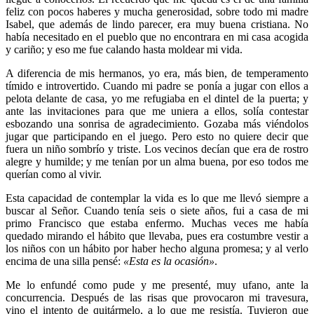
feliz con pocos haberes y mucha generosidad, sobre todo mi madre
Isabel, que además de lindo parecer, era muy buena cristiana. No
había necesitado en el pueblo que no encontrara en mi casa acogida
y cariño; y eso me fue calando hasta moldear mi vida.
A diferencia de mis hermanos, yo era, más bien, de temperamento
tímido e introvertido. Cuando mi padre se ponía a jugar con ellos a
pelota delante de casa, yo me refugiaba en el dintel de la puerta; y
ante las invitaciones para que me uniera a ellos, solía contestar
esbozando una sonrisa de agradecimiento. Gozaba más viéndolos
jugar que participando en el juego. Pero esto no quiere decir que
fuera un niño sombrío y triste. Los vecinos decían que era de rostro
alegre y humilde; y me tenían por un alma buena, por eso todos me
querían como al vivir.
Esta capacidad de contemplar la vida es lo que me llevó siempre a
buscar al Señor. Cuando tenía seis o siete años, fui a casa de mi
primo Francisco que estaba enfermo. Muchas veces me había
quedado mirando el hábito que llevaba, pues era costumbre vestir a
los niños con un hábito por haber hecho alguna promesa; y al verlo
encima de una silla pensé:
«Esta es la ocasión»
.
Me lo enfundé como pude y me presenté, muy ufano, ante la
concurrencia. Después de las risas que provocaron mi travesura,
vino el intento de quitármelo, a lo que me resistía. Tuvieron que