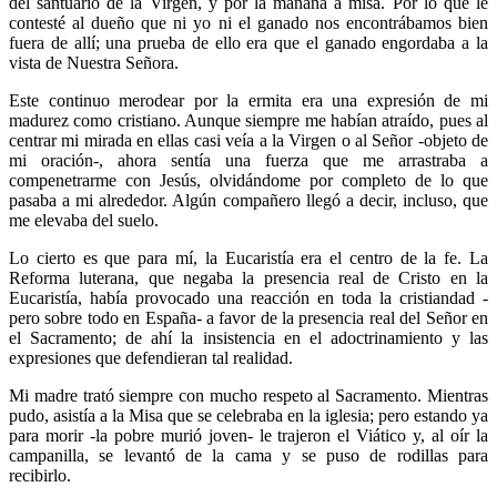
del santuario de la Virgen, y por la mañana a misa. Por lo que le
contesté al dueño que ni yo ni el ganado nos encontrábamos bien
fuera de allí; una prueba de ello era que el ganado engordaba a la
vista de Nuestra Señora.
Este continuo merodear por la ermita era una expresión de mi
madurez como cristiano. Aunque siempre me habían atraído, pues al
centrar mi mirada en ellas casi veía a la Virgen o al Señor -objeto de
mi oración-, ahora sentía una fuerza que me arrastraba a
compenetrarme con Jesús, olvidándome por completo de lo que
pasaba a mi alrededor. Algún compañero llegó a decir, incluso, que
me elevaba del suelo.
Lo cierto es que para mí, la Eucaristía era el centro de la fe. La
Reforma luterana, que negaba la presencia real de Cristo en la
Eucaristía, había provocado una reacción en toda la cristiandad -
pero sobre todo en España- a favor de la presencia real del Señor en
el Sacramento; de ahí la insistencia en el adoctrinamiento y las
expresiones que defendieran tal realidad.
Mi madre trató siempre con mucho respeto al Sacramento. Mientras
pudo, asistía a la Misa que se celebraba en la iglesia; pero estando ya
para morir -la pobre murió joven- le trajeron el Viático y, al oír la
campanilla, se levantó de la cama y se puso de rodillas para
recibirlo.