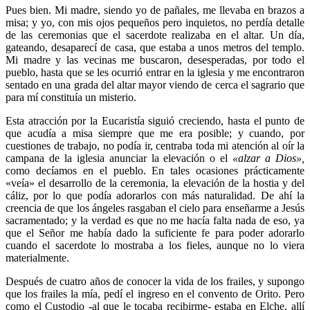
Pues bien. Mi madre, siendo yo de pañales, me llevaba en brazos a
misa; y yo, con mis ojos pequeños pero inquietos, no perdía detalle
de las ceremonias que el sacerdote realizaba en el altar. Un día,
gateando, desaparecí de casa, que estaba a unos metros del templo.
Mi madre y las vecinas me buscaron, desesperadas, por todo el
pueblo, hasta que se les ocurrió entrar en la iglesia y me encontraron
sentado en una grada del altar mayor viendo de cerca el sagrario que
para mí constituía un misterio.
Esta atracción por la Eucaristía siguió creciendo, hasta el punto de
que acudía a misa siempre que me era posible; y cuando, por
cuestiones de trabajo, no podía ir, centraba toda mi atención al oír la
campana de la iglesia anunciar la elevación o el
«alzar a Dios»,
como decíamos en el pueblo. En tales ocasiones prácticamente
«veía» el desarrollo de la ceremonia, la elevación de la hostia y del
cáliz, por lo que podía adorarlos con más naturalidad. De ahí la
creencia de que los ángeles rasgaban el cielo para enseñarme a Jesús
sacramentado; y la verdad es que no me hacía falta nada de eso, ya
que el Señor me había dado la suficiente fe para poder adorarlo
cuando el sacerdote lo mostraba a los fieles, aunque no lo viera
materialmente.
Después de cuatro años de conocer la vida de los frailes, y supongo
que los frailes la mía, pedí el ingreso en el convento de Orito. Pero
como el Custodio -al que le tocaba recibirme- estaba en Elche, allí