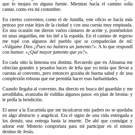
que lo mojara en alguna fuente. Mientras hacía el camino solía
cantar, como era mi costumbre.
En ciertos conventos, como el de Jumilla, este oficio se hacía más
penoso por estar lejos de la ciudad y con una cuesta muy empinada.
En una ocasión me dieron varios cántaros de aceite y, poniéndolos
en unas angarillas, me los tiré a la espalda. En el camino de regreso
me topé con algunos del pueblo que se compadecían de mí:
«Válgame Dios ¿Pues no hubiera un jumento?»
. A lo que respondí
con humor:
«¿Qué mayor jumento que yo?»
.
En cada sitio la limosna era distinta. Recuerdo que en Almansa me
ofrecían grandes y pesados haces de leña que yo tenía que llevar a
cuestas al convento, pero entonces gozaba de buena salud y de una
complexión robusta que me permitía hacer esas barbaridades.
Cuando llegaba al convento, iba directo en busca del guardián y me
arrodillaba, avanzaba de rodillas algunos pasos -en plan de broma- y
le pedía la bendición.
El amor a la Eucaristía que me inculcaron mis padres no se quedaba
en algo abstracto y angelical. Era el signo de una vida entregada a
los demás; una entrega hasta la muerte. De ahí que comulgar y
adorar este Misterio comportara para mí participar en el mismo
destino de Jesús.