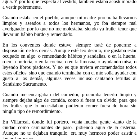
agua. Y por lo que respecta al vestido, también estaba acostumbrado
a vestir pobremente.
Cuando estaba en el pueblo, aunque mi madre procuraba llevarnos
limpios y aseados a todos los hermanos, yo iba siempre mal
averiguado; por lo que no me molestaba, siendo ya fraile, tener que
llevar un hábito burdo y remendado.
En los conventos donde estuve, siempre traté de ponerme a
disposición de los demás. Aunque esté feo decirlo, me gustaba estar
ocupado en algo, o remendando hábitos y sandalias, o en la huerta,
o en la portería, o en la cocina, o en la limosna, o ayudando misa, o
leyendo libros piadosos. Y no es que tuviera encomendados todos
estos oficios, sino que cuando terminaba con el mío solía ayudar con
gusto a los demás, algunas veces incluso cantando letrillas al
Santísimo Sacramento.
Cuando me encargaban del comedor, procuraba tenerlo limpio y
siempre dejaba algo de comida, como si fuera un olvido, para que
los frailes que lo necesitaban pudieran comer fuera de hora sin
ningún tipo de remordimiento.
En Villarreal, donde fui portero, venía mucha gente -tanto de la
ciudad como caminantes de paso- pidiendo agua de la cisterna.
Aunque no te dejaban tranquilo, era muy hermoso poder asistir a
tantos hermanos.