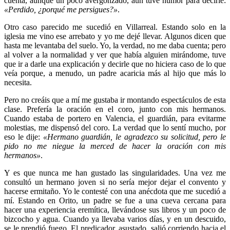
cuenta, aunque un poco avergonzado, aún tuve humor para decirle:
«Perdido, ¿porqué me persigues?»
.
Otro caso parecido me sucedió en Villarreal. Estando solo en la
iglesia me vino ese arrebato y yo me dejé llevar. Algunos dicen que
hasta me levantaba del suelo. Yo, la verdad, no me daba cuenta; pero
al volver a la normalidad y ver que había alguien mirándome, tuve
que ir a darle una explicación y decirle que no hiciera caso de lo que
veía porque, a menudo, un padre acaricia más al hijo que más lo
necesita.
Pero no creáis que a mí me gustaba ir montando espectáculos de esta
clase. Prefería la oración en el coro, junto con mis hermanos.
Cuando estaba de portero en Valencia, el guardián, para evitarme
molestias, me dispensó del coro. La verdad que lo sentí mucho, por
eso le dije:
«Hermano guardián, le agradezco su solicitud, pero le
pido no me niegue la merced de hacer la oración con mis
hermanos»
.
Y es que nunca me han gustado las singularidades. Una vez me
consultó un hermano joven si no sería mejor dejar el convento y
hacerse ermitaño. Yo le contesté con una anécdota que me sucedió a
mí. Estando en Orito, un padre se fue a una cueva cercana para
hacer una experiencia eremítica, llevándose sus libros y un poco de
bizcocho y agua. Cuando ya llevaba varios días, y en un descuido,
se le prendió fuego. El predicador, asustado, salió corriendo hacia el