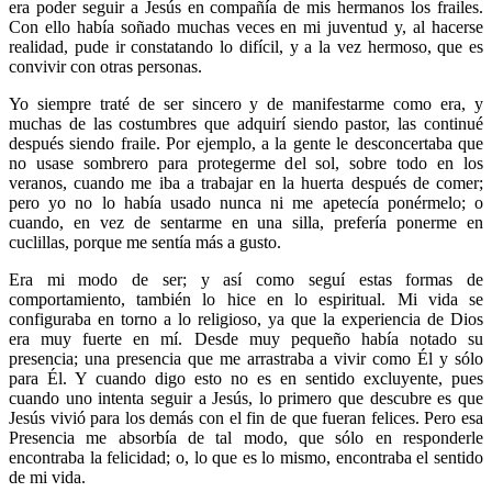
era poder seguir a Jesús en compañía de mis hermanos los frailes.
Con ello había soñado muchas veces en mi juventud y, al hacerse
realidad, pude ir constatando lo difícil, y a la vez hermoso, que es
convivir con otras personas.
Yo siempre traté de ser sincero y de manifestarme como era, y
muchas de las costumbres que adquirí siendo pastor, las continué
después siendo fraile. Por ejemplo, a la gente le desconcertaba que
no usase sombrero para protegerme del sol, sobre todo en los
veranos, cuando me iba a trabajar en la huerta después de comer;
pero yo no lo había usado nunca ni me apetecía ponérmelo; o
cuando, en vez de sentarme en una silla, prefería ponerme en
cuclillas, porque me sentía más a gusto.
Era mi modo de ser; y así como seguí estas formas de
comportamiento, también lo hice en lo espiritual. Mi vida se
configuraba en torno a lo religioso, ya que la experiencia de Dios
era muy fuerte en mí. Desde muy pequeño había notado su
presencia; una presencia que me arrastraba a vivir como Él y sólo
para Él. Y cuando digo esto no es en sentido excluyente, pues
cuando uno intenta seguir a Jesús, lo primero que descubre es que
Jesús vivió para los demás con el fin de que fueran felices. Pero esa
Presencia me absorbía de tal modo, que sólo en responderle
encontraba la felicidad; o, lo que es lo mismo, encontraba el sentido
de mi vida.