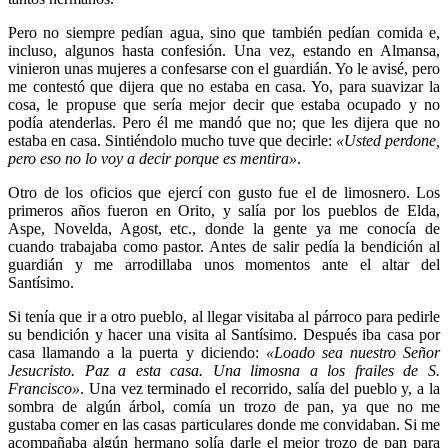
Pero no siempre pedían agua, sino que también pedían comida e,
incluso, algunos hasta confesión. Una vez, estando en Almansa,
vinieron unas mujeres a confesarse con el guardián. Yo le avisé, pero
me contestó que dijera que no estaba en casa. Yo, para suavizar la
cosa, le propuse que sería mejor decir que estaba ocupado y no
podía atenderlas. Pero él me mandó que no; que les dijera que no
estaba en casa. Sintiéndolo mucho tuve que decirle:
«Usted perdone,
pero eso no lo voy a decir porque es mentira»
.
Otro de los oficios que ejercí con gusto fue el de limosnero. Los
primeros años fueron en Orito, y salía por los pueblos de Elda,
Aspe, Novelda, Agost, etc., donde la gente ya me conocía de
cuando trabajaba como pastor. Antes de salir pedía la bendición al
guardián y me arrodillaba unos momentos ante el altar del
Santísimo.
Si tenía que ir a otro pueblo, al llegar visitaba al párroco para pedirle
su bendición y hacer una visita al Santísimo. Después iba casa por
casa llamando a la puerta y diciendo:
«Loado sea nuestro Señor
Jesucristo. Paz a esta casa. Una limosna a los frailes de S.
Francisco»
. Una vez terminado el recorrido, salía del pueblo y, a la
sombra de algún árbol, comía un trozo de pan, ya que no me
gustaba comer en las casas particulares donde me convidaban. Si me
acompañaba algún hermano solía darle el mejor trozo de pan para