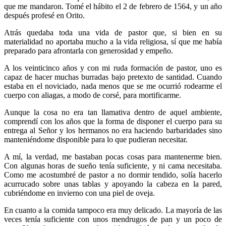
que me mandaron. Tomé el hábito el 2 de febrero de 1564, y un año
después profesé en Orito.
Atrás quedaba toda una vida de pastor que, si bien en su
materialidad no aportaba mucho a la vida religiosa, sí que me había
preparado para afrontarla con generosidad y empeño.
A los veinticinco años y con mi ruda formación de pastor, uno es
capaz de hacer muchas burradas bajo pretexto de santidad. Cuando
estaba en el noviciado, nada menos que se me ocurrió rodearme el
cuerpo con aliagas, a modo de corsé, para mortificarme.
Aunque la cosa no era tan llamativa dentro de aquel ambiente,
comprendí con los años que la forma de disponer el cuerpo para su
entrega al Señor y los hermanos no era haciendo barbaridades sino
manteniéndome disponible para lo que pudieran necesitar.
A mí, la verdad, me bastaban pocas cosas para mantenerme bien.
Con algunas horas de sueño tenía suficiente, y ni cama necesitaba.
Como me acostumbré de pastor a no dormir tendido, solía hacerlo
acurrucado sobre unas tablas y apoyando la cabeza en la pared,
cubriéndome en invierno con una piel de oveja.
En cuanto a la comida tampoco era muy delicado. La mayoría de las
veces tenía suficiente con unos mendrugos de pan y un poco de