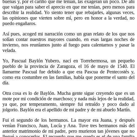
buenas y, por el cariño que me tenían, las exageran un poco. De ahí
que valgan para saber el aprecio en que me tenían, pero menos para
describir la realidad. Yo siento tener que rebajarles, algunas veces,
las opiniones que vierten sobre mí, pero en honor a la verdad, no
puedo engañaros.
Así pues, acoged mi narración como un gran relato de los que nos
solían contar nuestros mayores cuando, en esas largas noches de
invierno, nos reuníamos junto al fuego para calentarnos y pasar la
velada.
Yo, Pascual Baylón Yubero, nací en Torrehermosa, un pequeño
pueblo de la provincia de Zaragoza, el 16 de mayo de 1540. El
llamarme Pascual fue debido a que era Pascua de Pentecostés y,
como era costumbre en las familias, había que ponerme el santo del
día.
Otra cosa es lo de Baylón. Mucha gente sigue creyendo que es un
mote por mi condición de marchoso; y nada más lejos de la realidad,
ya que, por temperamento, siempre fui retraído y poco dado al
jolgorio. Baylón era el apellido de mi padre y de mi abuelo Martín.
Fui el segundo de los hermanos. La mayor era Juana, y después
venían Francisco, Juan, Lucía y Ana. Tuve tres hermanos más del
anterior matrimonio de mi padre, pero murieron tan jóvenes que no
llegué a conocerlos. El recuerdo que me queda es el de una familia