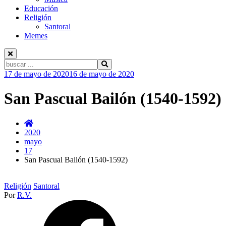
Educación
Religión
Santoral
Memes
Buscar:
Ir
17 de mayo de 2020
16 de mayo de 2020
al
contenido
San Pascual Bailón (1540-1592)
2020
mayo
17
San Pascual Bailón (1540-1592)
Religión
Santoral
Por
R.V.