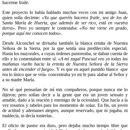
hacerme fraile.
Este proyecto lo había hablado muchas veces con mi amigo Juan,
quien solía decirme:
«Ya que queréis haceros fraile, sea de los de
Santa María de Huerta, que además de ser rico, está en vuestra
tierra»
. Pero yo siempre le contestaba:
«No me viene en grado,
porque aquí me conocen todos»
.
Desde Alconchel se divisaba también la blanca ermita de Nuestra
Señora de la Sierra, por la que sentía una predilección especial.
Hasta los mayorales, a cuyas órdenes pastoreaba, se daban cuenta de
ello y lo comentaban entre sí:
«A mi zagal Pascual veo yo todas las
mañanas vuelto hacia la ermita de Nuestra Señora de la Sierra
antes de encender el fuego»
. Y es que en aquel puntido blanco -que
era lo único que se veía- concentraba yo mi fe para alabar al Señor y
a su madre María.
No sé qué pensarían de mí mis compañeros, porque nunca me lo
dijeron; pero solían decir a la gente que era un joven sensato y
amable, dado a la oración y enemigo de la ociosidad. Que hacía a la
vez rosarios y rabeles para los momentos de solaz. En fin, un joven
de actitud y ademanes alegres, aunque reservado, que ni jugaba, ni
maldecía, ni decía tonterías.
El oficio de pastor era duro, pero dejaba mucho tiempo libre que