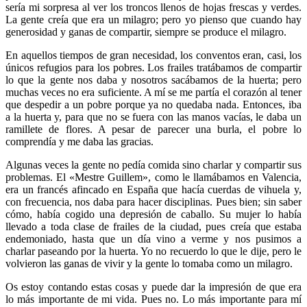
sería mi sorpresa al ver los troncos llenos de hojas frescas y verdes.
La gente creía que era un milagro; pero yo pienso que cuando hay
generosidad y ganas de compartir, siempre se produce el milagro.
En aquellos tiempos de gran necesidad, los conventos eran, casi, los
únicos refugios para los pobres. Los frailes tratábamos de compartir
lo que la gente nos daba y nosotros sacábamos de la huerta; pero
muchas veces no era suficiente. A mí se me partía el corazón al tener
que despedir a un pobre porque ya no quedaba nada. Entonces, iba
a la huerta y, para que no se fuera con las manos vacías, le daba un
ramillete de flores. A pesar de parecer una burla, el pobre lo
comprendía y me daba las gracias.
Algunas veces la gente no pedía comida sino charlar y compartir sus
problemas. El «Mestre Guillem», como le llamábamos en Valencia,
era un francés afincado en España que hacía cuerdas de vihuela y,
con frecuencia, nos daba para hacer disciplinas. Pues bien; sin saber
cómo, había cogido una depresión de caballo. Su mujer lo había
llevado a toda clase de frailes de la ciudad, pues creía que estaba
endemoniado, hasta que un día vino a verme y nos pusimos a
charlar paseando por la huerta. Yo no recuerdo lo que le dije, pero le
volvieron las ganas de vivir y la gente lo tomaba como un milagro.
Os estoy contando estas cosas y puede dar la impresión de que era
lo más importante de mi vida. Pues no. Lo más importante para mí