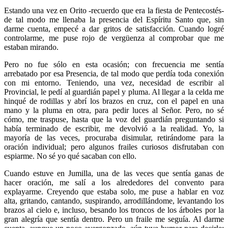
Estando una vez en Orito -recuerdo que era la fiesta de Pentecostés-
de tal modo me llenaba la presencia del Espíritu Santo que, sin
darme cuenta, empecé a dar gritos de satisfacción. Cuando logré
controlarme, me puse rojo de vergüenza al comprobar que me
estaban mirando.
Pero no fue sólo en esta ocasión; con frecuencia me sentía
arrebatado por esa Presencia, de tal modo que perdía toda conexión
con mi entorno. Teniendo, una vez, necesidad de escribir al
Provincial, le pedí al guardián papel y pluma. Al llegar a la celda me
hinqué de rodillas y abrí los brazos en cruz, con el papel en una
mano y la pluma en otra, para pedir luces al Señor. Pero, no sé
cómo, me traspuse, hasta que la voz del guardián preguntando si
había terminado de escribir, me devolvió a la realidad. Yo, la
mayoría de las veces, procuraba disimular, retirándome para la
oración individual; pero algunos frailes curiosos disfrutaban con
espiarme. No sé yo qué sacaban con ello.
Cuando estuve en Jumilla, una de las veces que sentía ganas de
hacer oración, me salí a los alrededores del convento para
explayarme. Creyendo que estaba solo, me puse a hablar en voz
alta, gritando, cantando, suspirando, arrodillándome, levantando los
brazos al cielo e, incluso, besando los troncos de los árboles por la
gran alegría que sentía dentro. Pero un fraile me seguía. Al darme