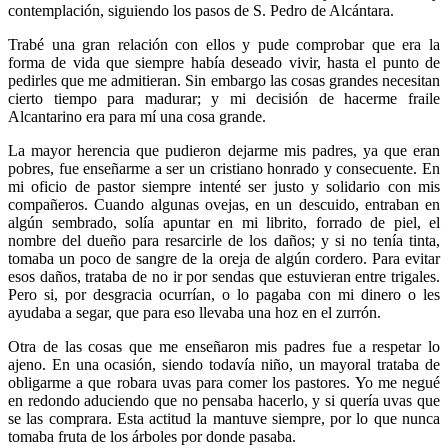
contemplación, siguiendo los pasos de S. Pedro de Alcántara.
Trabé una gran relación con ellos y pude comprobar que era la
forma de vida que siempre había deseado vivir, hasta el punto de
pedirles que me admitieran. Sin embargo las cosas grandes necesitan
cierto tiempo para madurar; y mi decisión de hacerme fraile
Alcantarino era para mí una cosa grande.
La mayor herencia que pudieron dejarme mis padres, ya que eran
pobres, fue enseñarme a ser un cristiano honrado y consecuente. En
mi oficio de pastor siempre intenté ser justo y solidario con mis
compañeros. Cuando algunas ovejas, en un descuido, entraban en
algún sembrado, solía apuntar en mi librito, forrado de piel, el
nombre del dueño para resarcirle de los daños; y si no tenía tinta,
tomaba un poco de sangre de la oreja de algún cordero. Para evitar
esos daños, trataba de no ir por sendas que estuvieran entre trigales.
Pero si, por desgracia ocurrían, o lo pagaba con mi dinero o les
ayudaba a segar, que para eso llevaba una hoz en el zurrón.
Otra de las cosas que me enseñaron mis padres fue a respetar lo
ajeno. En una ocasión, siendo todavía niño, un mayoral trataba de
obligarme a que robara uvas para comer los pastores. Yo me negué
en redondo aduciendo que no pensaba hacerlo, y si quería uvas que
se las comprara. Esta actitud la mantuve siempre, por lo que nunca
tomaba fruta de los árboles por donde pasaba.