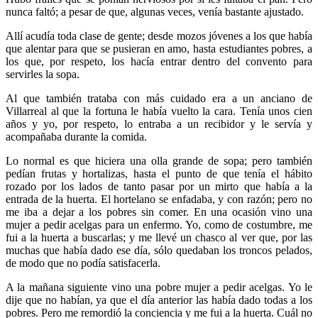
nunca faltó; a pesar de que, algunas veces, venía bastante ajustado.
Allí acudía toda clase de gente; desde mozos jóvenes a los que había
que alentar para que se pusieran en amo, hasta estudiantes pobres, a
los que, por respeto, los hacía entrar dentro del convento para
servirles la sopa.
Al que también trataba con más cuidado era a un anciano de
Villarreal al que la fortuna le había vuelto la cara. Tenía unos cien
años y yo, por respeto, lo entraba a un recibidor y le servía y
acompañaba durante la comida.
Lo normal es que hiciera una olla grande de sopa; pero también
pedían frutas y hortalizas, hasta el punto de que tenía el hábito
rozado por los lados de tanto pasar por un mirto que había a la
entrada de la huerta. El hortelano se enfadaba, y con razón; pero no
me iba a dejar a los pobres sin comer. En una ocasión vino una
mujer a pedir acelgas para un enfermo. Yo, como de costumbre, me
fui a la huerta a buscarlas; y me llevé un chasco al ver que, por las
muchas que había dado ese día, sólo quedaban los troncos pelados,
de modo que no podía satisfacerla.
A la mañana siguiente vino una pobre mujer a pedir acelgas. Yo le
dije que no habían, ya que el día anterior las había dado todas a los
pobres. Pero me remordió la conciencia y me fui a la huerta. Cuál no