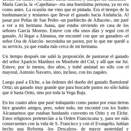
María García, la «Capellana»- era una buenísima persona, ya no era
como antes. La ocasión me vino que ni pintada. Era el tiempo de la
trashumancia y teníamos que llevar el ganado hacia Andalucía. Al
pasar por Peñas de San Pedro -un pueblecito de Albacete-, me paré
a ver a mi hermana Juana, que estaba sirviendo en casa de los
señores García Moreno. Estuve con ella unos días y seguí con el
ganado. Al llegar a Almansa, me encontré con que un ganadero -el
señor Osa de Alarcón- necesitaba un pastor, por lo que me quedé a
su servicio, ya que estaba más cerca de mi hermana.
Un tiempo después me salió la proposición de pastorear el ganado
del señor Aparicio Martínez en Monforte del Cid, y allí que me fui.
Estuve, por lo menos, dos años, y trabé amistad no sólo con el
mayoral, Antonio Navarro, sino, incluso, con los zagales.
Luego pasé a Elche, a las órdenes del dueño del ganado Bartolomé
Ortiz; un ganado muy grande que para buscarle pastos no sólo había
que ir hasta Orito, sino por toda la Vega Baja.
En los cuatro años que pasé trabajando como pastor por estas tierras
hice grandes amigos, pero, sobre todo, me encontré con los frailes
Alcantarinos que estaban fundando convento en Orito y en Elche.
Estos religiosos pertenecían a la Orden Franciscana y, para ser más
consecuentes con la vida de S. Francisco y con el Evangelio, habían
hecho una Reforma -los Descalzos- de mayor austeridad y