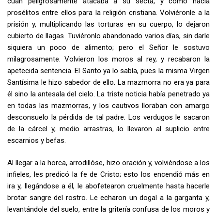
cuán peligrosamente atacaba a su secta, y cómo hacía
prosélitos entre ellos para la religión cristiana. Volviéronle a la
prisión y, multiplicando las torturas en su cuerpo, lo dejaron
cubierto de llagas. Tuviéronlo abandonado varios días, sin darle
siquiera un poco de alimento; pero el Señor le sostuvo
milagrosamente. Volvieron los moros al rey, y recabaron la
apetecida sentencia. El Santo ya lo sabía, pues la misma Virgen
Santísima le hizo sabedor de ello. La mazmorra no era ya para
él sino la antesala del cielo. La triste noticia había penetrado ya
en todas las mazmorras, y los cautivos lloraban con amargo
desconsuelo la pérdida de tal padre. Los verdugos le sacaron
de la cárcel y, medio arrastras, lo lleva­ron al suplicio entre
escarnios y befas.
Al llegar a la horca, arrodillóse, hizo oración y, volviéndose a los
infieles, les predicó la fe de Cristo; esto los encendió más en
ira y, llegándose a él, le abofetearon cruelmente hasta hacerle
brotar sangre del rostro. Le echaron un dogal a la garganta y,
levantándole del suelo, entre la gritería confusa de los moros y