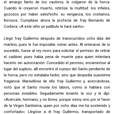
el amargo llanto de los cautivos, le colgaron de la horca.
Cuando le creyeron muerto, retiróse la multitud: los infieles,
gozosos por ha­ber satisfecho su venganza; los cristianos,
llorosos. Cumplíase ahora la pro­fecía de fray Bernardo de
Corbera: «A este niño un patíbulo le hará santo».
Llegó fray Guillermo después de transcurridos ocho días del
martirio, pues le fue imposible volver antes. Al enterarse de lo
sucedido, fuese al rey moro para solicitar el permiso de retirar
el cadáver, pues había pena de muerte para quien intentara
hacerlo sin autorización. Concedido el permiso, encami­nóse al
lugar del suplicio; allí encontró el cuerpo del Santo pendiente de
la horca, pero no exhalaba hedor, sino que despedía suavísima
fragancia. Ma­ravillóse de ello fray Guillermo y, acercándose,
notó que el Santo movía los labios, como si hablara con
personas invisibles. Seguidamente levantó la voz y le dijo:
«Acércate, hermano, y no llores, porque estoy vivo por el favor
de la Virgen Santísima, quien por ocho días me ha sostenido y
confortado». Llegóse a él fray Guillermo, transportado de