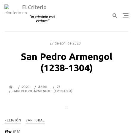
El Criterio
In principio erat
Verbum
Ir
al
27 de abril de 2020
contenido
San Pedro Armengol
(1238-1304)
2020
ABRIL
27
SAN PEDRO ARMENGOL (1238-1304)
RELIGIÓN
SANTORAL
Por
R.V.