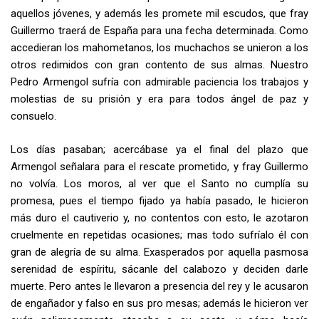
aquellos jóvenes, y además les promete mil escudos, que fray
Guillermo traerá de España para una fecha determinada. Como
accedieran los mahometanos, los muchachos se unieron a los
otros redimidos con gran contento de sus almas. Nuestro
Pedro Armengol sufría con admirable paciencia los trabajos y
mo­lestias de su prisión y era para todos ángel de paz y
consuelo.
Los días pasaban; acercábase ya el final del plazo que
Armengol señalara para el rescate prometido, y fray Guillermo
no volvía. Los moros, al ver que el Santo no cumplía su
promesa, pues el tiempo fijado ya había pasado, le hicieron
más duro el cautiverio y, no contentos con esto, le azotaron
cruelmente en repetidas ocasiones; mas todo sufríalo él con
gran­ de alegría de su alma. Exasperados por aquella pasmosa
serenidad de espíritu, sácanle del calabozo y deciden darle
muerte. Pero antes le llevaron a presencia del rey y le acusaron
de engañador y falso en sus pro­ mesas; además le hicieron ver