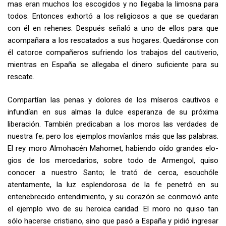
mas eran mu­chos los escogidos y no llegaba la limosna para
todos. Entonces exhortó a los religiosos a que se quedaran
con él en rehenes. Después señaló a uno de ellos para que
acompañara a los rescatados a sus hogares. Quedáronse con
él catorce compañeros sufriendo los trabajos del cautiverio,
mientras en Es­paña se allegaba el dinero suficiente para su
rescate.
Compartían las penas y dolores de los míseros cautivos e
infundían en sus almas la dulce esperanza de su próxima
liberación. También predicaban a los moros las verdades de
nuestra fe; pero los ejemplos movíanlos más que las palabras.
El rey moro Almohacén Mahomet, habiendo oído grandes elo­
gios de los mercedarios, sobre todo de Armengol, quiso
conocer a nuestro Santo; le trató de cerca, escuchóle
atentamente, la luz esplendorosa de la fe penetró en su
entenebrecido entendimiento, y su corazón se conmovió ante
el ejemplo vivo de su heroica caridad. El moro no quiso tan
sólo hacerse cristiano, sino que pasó a España y pidió ingresar