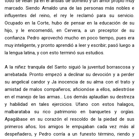
todo se veían ya en él ansias de dominio y un amor propio muy
marcado. Siendo Arnaldo una de las personas más nobles e
influyentes del reino, el rey le reclamó para su servicio.
Ocupado en la Corte, hubo de pensar en la educación de su
hijo, y le encomendó, en Cervera, a un preceptor de su
confianza. Pedro aprove­chó mucho en poco tiempo, pues era
muy inteligente, y pronto aprendió a leer y escribir; pasó luego a
la lengua latina, y con esto terminó sus estudios.
A la niñez tranquila del Santo siguió la juventud borrascosa y
arre­batada. Pronto empezó a declinar su devoción y a perder
su angeli­cal candor y Ja inocencia de su alma con el trato y
amistad de malos compañeros; aficionóse a ellos, adiestróse
en el manejo de las armas… Los demás aplaudían su destreza
y habilidad en tales ejercicios. Ufano con estos halagos,
malbarataba su rico patrimonio en banquetes y orgías.
Apagábase en su corazón el rescoldo de la piedad de sus
primeros años; los amigos le empujaban cada vez más al
despeñadero, y Pedro corría a un funesto término, riendo y