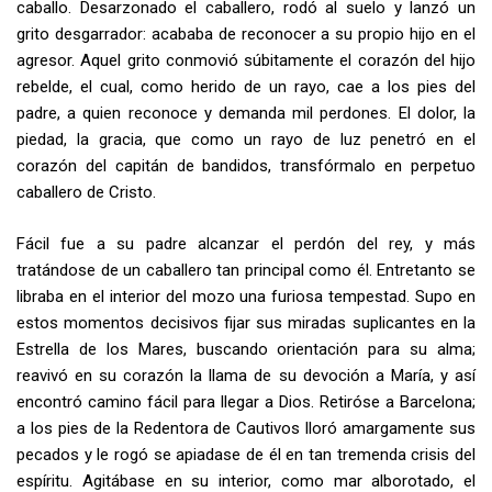
caballo. Desarzonado el caballero, rodó al suelo y lanzó un
grito desgarrador: acababa de reconocer a su propio hijo en el
agresor. Aquel grito conmovió súbitamente el corazón del hijo
rebelde, el cual, como herido de un rayo, cae a los pies del
padre, a quien reconoce y demanda mil perdones. El dolor, la
piedad, la gracia, que como un rayo de luz penetró en el
corazón del capitán de bandidos, transfórmalo en perpetuo
caballero de Cristo.
Fácil fue a su padre alcanzar el perdón del rey, y más
tratándose de un caballero tan principal como él. Entretanto se
libraba en el inte­rior del mozo una furiosa tempestad. Supo en
estos momentos deci­sivos fijar sus miradas suplicantes en la
Estrella de los Mares, buscando orientación para su alma;
reavivó en su corazón la llama de su devoción a María, y así
encontró camino fácil para llegar a Dios. Retiróse a Barcelona;
a los pies de la Redentora de Cautivos lloró amargamente sus
pecados y le rogó se apiadase de él en tan tremenda crisis del
espíritu. Agitábase en su interior, como mar alborotado, el