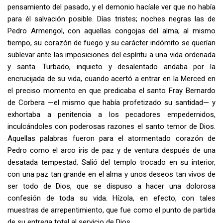
pensamiento del pasado, y el demonio hacíale ver que no había
para él salvación posible. Días tristes; noches negras las de
Pedro Armengol, con aquellas congojas del alma; al mismo
tiempo, su corazón de fuego y su carácter indómito se querían
sublevar ante las imposiciones del espíritu a una vida ordenada
y santa. Turbado, inquieto y desalentado andaba por la
encrucijada de su vida, cuando acertó a entrar en la Merced en
el preciso momento en que predicaba el santo Fray Bernardo
de Corbera —el mismo que había profetizado su santidad— y
exhortaba a penitencia a los pecadores empedernidos,
inculcándoles con poderosas razones el santo temor de Dios.
Aquellas palabras fueron para el atormentado corazón de
Pedro como el arco iris de paz y de ventura después de una
desatada tempestad. Salió del templo trocado en su inte­rior,
con una paz tan grande en el alma y unos deseos tan vivos de
ser todo de Dios, que se dispuso a hacer una dolorosa
confesión de toda su vida. Hízola, en efecto, con tales
muestras de arrepentimiento, que fue como el punto de partida
de su entrega total al servicio de Dios.