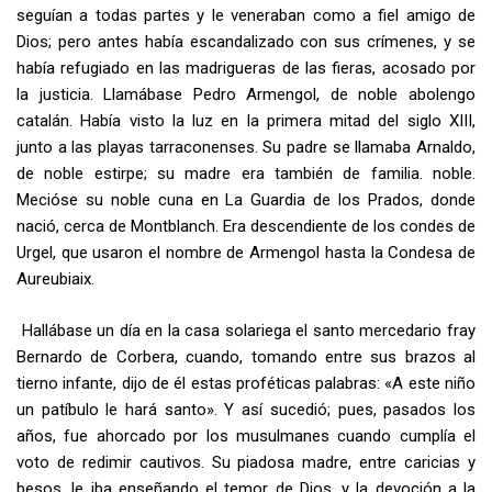
seguían a todas partes y le veneraban como a fiel amigo de
Dios; pero antes había escandalizado con sus crímenes, y se
había refugiado en las madrigueras de las fieras, acosado por
la justicia. Llamábase Pedro Armengol, de noble abolengo
catalán. Había visto la luz en la primera mitad del siglo XIII,
junto a las playas tarraconenses. Su padre se llamaba Arnaldo,
de noble estirpe; su madre era también de fami­lia. noble.
Mecióse su noble cuna en La Guardia de los Prados, donde
nació, cerca de Montblanch. Era descendiente de los condes de
Urgel, que usaron el nombre de Armengol hasta la Condesa de
Aureubiaix.
Hallábase un día en la casa solariega el santo mercedario fray
Bernardo de Corbera, cuando, tomando entre sus brazos al
tierno infante, dijo de él estas proféticas palabras: «A este niño
un patíbulo le hará santo». Y así sucedió; pues, pasados los
años, fue ahorcado por los musulmanes cuando cumplía el
voto de redimir cautivos. Su piadosa madre, entre caricias y
besos, le iba enseñando el temor de Dios, y la devoción a la