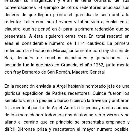
llenaban su imaginación y eran el tema ordinario de sus
conversaciones. El ejemplo de otros redentores acuciaba sus
deseos de que llegara pronto el gran día de ser nombrado
redentor. Tales eran sus fervores y tal su vida ejemplar en el
claustro, que se pensó en él para la primera redención que se
presentara. A ésta siguieron otras tres. En total rescató en
ellas el consi­derable número de 1.114 cautivos. La primera
redención la efectuó en Mur­cia, juntamente con fray Guillén de
Bas, después de muchas dificultades y penalidades. La
segunda fue la que hizo en Granada, el año 1262, junta­ mente
con fray Bernardo de San Román, Maestro General.
En la redención enviada a Argel habíanle nombrado jefe de una
gloriosa expedición de Padres redentores. Quince fueron los
señalados; en un pequeño barco hicieron la travesía y arribaron
felizmente al puerto de Argel. Ante la diligencia y santa audacia
de los mercedarios todos los obstáculos se remo­ vieron, y se
allanó el camino que en principio se presentaba empinado y
difícil. Diéronse prisa y rescataron el mayor número posible;