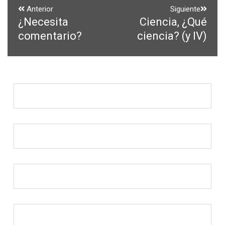
Navegación
Anterior
Siguiente
¿Necesita
Ciencia, ¿Qué
Entrada
Entrada
de
anterior:
siguiente:
comentario?
ciencia? (y IV)
entradas