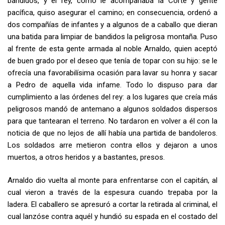
bandidos, y el rey, como le acompañaba la Corte y gente
pacífica, quiso asegurar el camino; en consecuencia, ordenó a
dos compañías de infantes y a algunos de a caballo que dieran
una batida para limpiar de bandidos la peligrosa montaña. Puso
al frente de esta gente armada al noble Arnaldo, quien aceptó
de buen grado por el deseo que tenía de topar con su hijo: se le
ofrecía una favora­bilísima ocasión para lavar su honra y sacar
a Pedro de aquella vida infame. Todo lo dispuso para dar
cumplimiento a las órdenes del rey: a los lugares que creía más
peligrosos mandó de antemano a algunos soldados dispersos
para que tantearan el terreno. No tardaron en volver a él con la
noticia de que no lejos de allí había una partida de bandoleros.
Los soldados arre­ metieron contra ellos y dejaron a unos
muertos, a otros heridos y a bas­tantes, presos.
Arnaldo dio vuelta al monte para enfrentarse con el capitán, al
cual vieron a través de la espesura cuando trepaba por la
ladera. El caballero se apresuró a cortar la retirada al criminal, el
cual lanzóse contra aquél y hundió su espada en el costado del