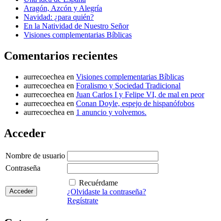
Aragón, Azcón y Alegría
Navidad: ¿para quién?
En la Natividad de Nuestro Señor
Visiones complementarias Bíblicas
Comentarios recientes
aurrecoechea
en
Visiones complementarias Bíblicas
aurrecoechea
en
Foralismo y Sociedad Tradicional
aurrecoechea
en
Juan Carlos I y Felipe VI, de mal en peor
aurrecoechea
en
Conan Doyle, espejo de hispanófobos
aurrecoechea
en
1 anuncio y volvemos.
Acceder
Nombre de usuario
Contraseña
Recuérdame
¿Olvidaste la contraseña?
Regístrate