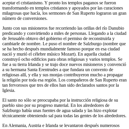
aceptar el cristianismo. Y pronto los templos paganos se fueron
transformando en templos cristianos y apoyados por las curaciones
milagrosas que hacía, los sermones de San Ruperto lograron un gran
número de conversiones.
Junto con sus misioneros fue recorriendo las orillas del río Danubio
predicando y convirtiendo a miles de personas. Llegando a la ciudad
de Jerusalén obtuvo del gobierno el permiso de reconstruirla y
cambiarle de nombre. Le puso el nombre de Salzburgo (nombre que
se ha hecho después mundialmente famoso porque en esa ciudad
nació y murió el célebre músico Mozart). En aquella ciudad
construyó ocho edificios para obras religiosas y varios templos. Se
fue a su tierra Irlanda y se trajo doce nuevos misioneros y convenció
a su hermana Santa Erentrudes a que fundara un convento de
religiosas allí, y ella y sus monjas contribuyeron mucho a propagar
la religión por toda esa región. Los compañeros de San Ruperto eran
tan fervorosos que tres de ellos han sido declarados santos por la
Iglesia.
El santo no sólo se preocupaba por la instrucción religiosa de su
pueblo sino por su progreso material. En los alrededores de
Salzburgo había unas fuentes de agua salada y las hizo explotar
técnicamente obteniendo sal para todas las gentes de los alrededores.
En Alemania, Austria e Irlanda se levantaron después numerosos