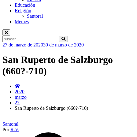
Educación
Religión
Santoral
Memes
Buscar:
Ir
27 de marzo de 2020
30 de marzo de 2020
al
contenido
San Ruperto de Salzburgo
(660?-710)
2020
marzo
27
San Ruperto de Salzburgo (660?-710)
Santoral
Por
R.V.