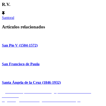
R.V.
Santoral
Artículos relacionados
San Pío V (1504-1572)
San Francisco de Paula
Santa Ángela de la Cruz (1846-1932)
Navegación
Entrada
Anterior
España ha sufrido un golpe de estado comunista
anterior:
bolivariano
de
Entrada
Siguiente
La otra ecología: DEEP ECOLOGY (III)
entradas
siguiente: