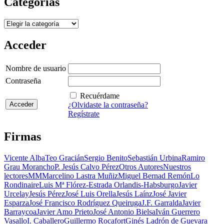
Categorías
Categorías
Acceder
Nombre de usuario
Contraseña
Recuérdame
¿Olvidaste la contraseña?
Regístrate
Firmas
Vicente Alba
Teo Gracián
Sergio Benito
Sebastián Urbina
Ramiro
Grau Morancho
P. Jesús Calvo Pérez
Otros Autores
Nuestros
lectores
MM
Marcelino Lastra Muñiz
Miguel Bernad Remón
Lo
Rondinaire
Luis Mª Flórez-Estrada Orlandis-Habsburgo
Javier
Urcelay
Jesús Pérez
José Luis Orella
Jesús Laínz
José Javier
Esparza
José Francisco Rodríguez Queiruga
J.F. Garralda
Javier
Barraycoa
Javier Amo Prieto
José Antonio Bielsa
Iván Guerrero
Vasallo
I. Caballero
Guillermo Rocafort
Ginés Ladrón de Guevara