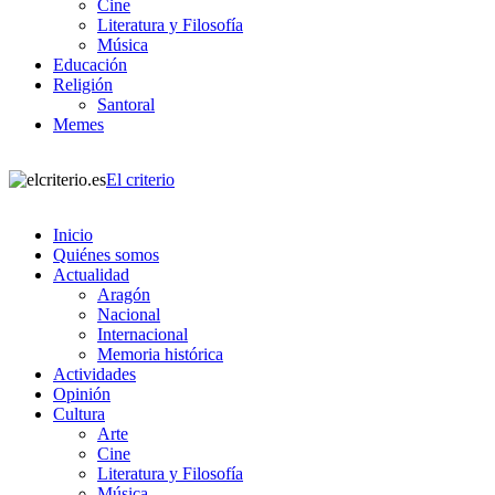
Cine
Literatura y Filosofía
Música
Educación
Religión
Santoral
Memes
El criterio
Inicio
Quiénes somos
Actualidad
Aragón
Nacional
Internacional
Memoria histórica
Actividades
Opinión
Cultura
Arte
Cine
Literatura y Filosofía
Música