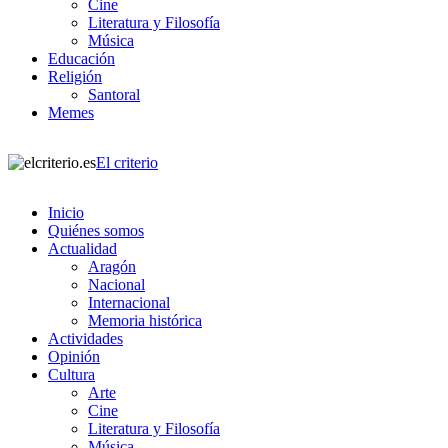
Cine
Literatura y Filosofía
Música
Educación
Religión
Santoral
Memes
El criterio
Inicio
Quiénes somos
Actualidad
Aragón
Nacional
Internacional
Memoria histórica
Actividades
Opinión
Cultura
Arte
Cine
Literatura y Filosofía
Música