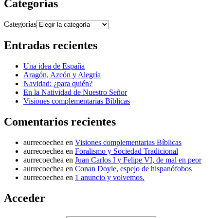
Categorías
Categorías
Entradas recientes
Una idea de España
Aragón, Azcón y Alegría
Navidad: ¿para quién?
En la Natividad de Nuestro Señor
Visiones complementarias Bíblicas
Comentarios recientes
aurrecoechea
en
Visiones complementarias Bíblicas
aurrecoechea
en
Foralismo y Sociedad Tradicional
aurrecoechea
en
Juan Carlos I y Felipe VI, de mal en peor
aurrecoechea
en
Conan Doyle, espejo de hispanófobos
aurrecoechea
en
1 anuncio y volvemos.
Acceder