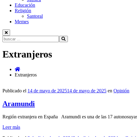
Educación
Religión
Santoral
Memes
Buscar:
Ir
Extranjeros
al
contenido
Extranjeros
Publicado el
14 de mayo de 2025
14 de mayo de 2025
en
Opinión
Aramundi
Región extranjera en España Aramundi es una de las 17 autonosuyas 
Leer más