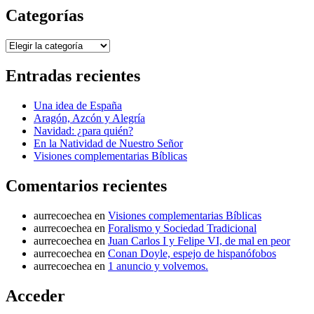
Categorías
Categorías
Entradas recientes
Una idea de España
Aragón, Azcón y Alegría
Navidad: ¿para quién?
En la Natividad de Nuestro Señor
Visiones complementarias Bíblicas
Comentarios recientes
aurrecoechea
en
Visiones complementarias Bíblicas
aurrecoechea
en
Foralismo y Sociedad Tradicional
aurrecoechea
en
Juan Carlos I y Felipe VI, de mal en peor
aurrecoechea
en
Conan Doyle, espejo de hispanófobos
aurrecoechea
en
1 anuncio y volvemos.
Acceder