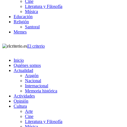
Cine
Literatura y Filosofía
Música
Educación
Religión
Santoral
Memes
El criterio
Inicio
Quiénes somos
Actualidad
Aragón
Nacional
Internacional
Memoria histórica
Actividades
Opinión
Cultura
Arte
Cine
Literatura y Filosofía
Música