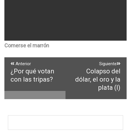
Comerse el marrón
Navegación
Anterior
Siguiente
¿Por qué votan
Colapso del
Entrada
Entrada
de
anterior:
siguiente:
con las tripas?
dólar, el oro y la
entradas
plata (I)