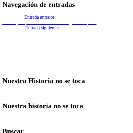
Navegación de entradas
Anterior
Entrada anterior:
La reina consorte española con el brazo
en alto y el puño cerrado en los Juegos Olímpicos
Siguiente
Entrada siguiente:
Francia está muerta
Nuestra Historia no se toca
Nuestra historia no se toca
Buscar