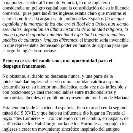
para poder acceder al Trono de Francia), lo que Inglaterra
consideraba un peligro capital para la consolidación de su influencia
comercial, pues para las élites inglesas estaba claro que mientras el
catolicismo fuese la argamasa de unión de las Españas (
la lengua
española y la moneda única que era el Real de a Ocho, aun siendo
esenciales, dependían en última instancia de la unidad religiosa, la
única capaz de aportar una identidad espiritual común a muchos
pueblos de culturas y lenguas diferentes
) el imperio sería invencible,
lo que representaba demasiado poder en manos de España para que
el orgullo inglés lo soportase.
Primera crisis del catolicismo, una oportunidad para el
despegue francmasón
No obstante, el diablo no descansa nunca, y una parte de la
intelectualidad inglesa observó como la unidad católica española
desarrollaba en su interior una dialéctica, cada vez más inflexible y
con posiciones ya casi irreconciliables entre tradicionalistas y
humanistas liberales, cuyo último representante fue Juan de Mariana.
Esta tendencia de la sociedad española, bien marcada en la segunda
mitad del S XVII, y que bajo su influencia dio lugar en Francia al
Siglo “des Lumières » – coincidiendo con el cambio, en España, de
la dinastía de los Habsburgo por la de los Borbones -, empujó a los
ingleses a crear un movimiento sincrético inspirado del antiguo