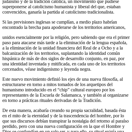
judaísmo y de la tradición católica, un movimiento que pudiese
superponerse al catolicismo humanista y liberal del que, estaban
convencidos, ganaría la partida al catolicismo tradicionalista.
Si las previsiones inglesas se cumplían, a medio plazo habrían
encontrado la brecha para apoderarse de los territorios americanos,
unidos esencialmente por la religión, pero sabiendo que era el primer
paso para atacarse más tarde a la eliminación de la lengua española,
a la eliminación de la unidad financiera del Real de a Ocho y a la
balcanización de los territorios, suplantando la identidad común
hispánica de más de dos siglos de desarrollo conjunto, en paz, por
una identidad inventada y mitificada, en cada uno de los territorios
cercenados, véase indigenismo y leyenda negra.
Este nuevo movimiento definió los ejes de una nueva filosofía, al
estructurarse en torno a mitos tomados de los arquetipos del
humanismo introducido en el “chip” cultural europeo por los
representantes de la Escuela de Salamanca, y también al organizarse
en torno a prácticas rituales derivadas de la Tradición.
De esta manera, acabaría creando su propia sacralidad, basada ésta
en el mito de la eternidad y de la trascendencia del hombre, por lo
que sus discursos debían transpirar la nostalgia del retorno al paraíso
perdido, pero con una nueva configuración en la que el Hombre y
Dios se confundían en un solo ser, y para ello, su ritual exigía una