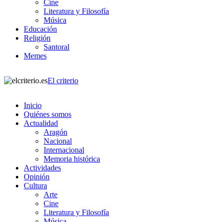
Cine
Literatura y Filosofía
Música
Educación
Religión
Santoral
Memes
El criterio
Inicio
Quiénes somos
Actualidad
Aragón
Nacional
Internacional
Memoria histórica
Actividades
Opinión
Cultura
Arte
Cine
Literatura y Filosofía
Música