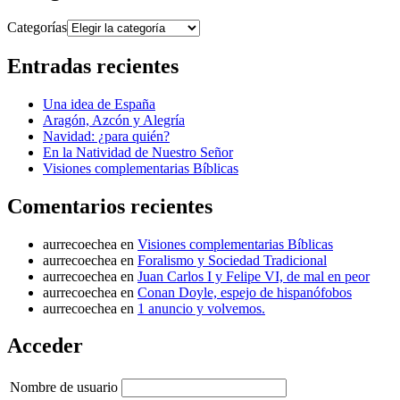
Categorías
Entradas recientes
Una idea de España
Aragón, Azcón y Alegría
Navidad: ¿para quién?
En la Natividad de Nuestro Señor
Visiones complementarias Bíblicas
Comentarios recientes
aurrecoechea
en
Visiones complementarias Bíblicas
aurrecoechea
en
Foralismo y Sociedad Tradicional
aurrecoechea
en
Juan Carlos I y Felipe VI, de mal en peor
aurrecoechea
en
Conan Doyle, espejo de hispanófobos
aurrecoechea
en
1 anuncio y volvemos.
Acceder
Nombre de usuario