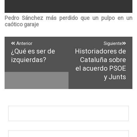
Pedro Sánchez más perdido que un pulpo en un
caótico garaje
Navegación
Anterior
Siguiente
¿Qué es ser de
Historiadores de
Entrada
Entrada
de
anterior:
siguiente:
izquierdas?
Cataluña sobre
entradas
el acuerdo PSOE
y Junts