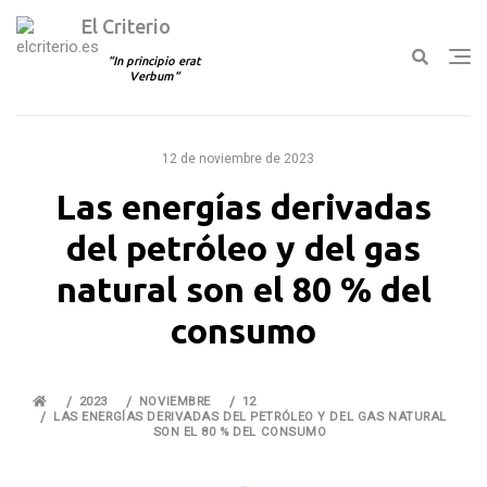
El Criterio
In principio erat
Verbum
Ir
al
12 de noviembre de 2023
contenido
Las energías derivadas
del petróleo y del gas
natural son el 80 % del
consumo
2023
NOVIEMBRE
12
LAS ENERGÍAS DERIVADAS DEL PETRÓLEO Y DEL GAS NATURAL
SON EL 80 % DEL CONSUMO