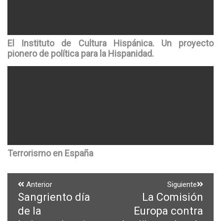
El Instituto de Cultura Hispánica. Un proyecto
pionero de política para la Hispanidad.
Terrorismo en España
Navegación
Anterior
Siguiente
Sangriento día
La Comisión
Entrada
Entrada
de
anterior:
siguiente:
de la
Europa contra
entradas