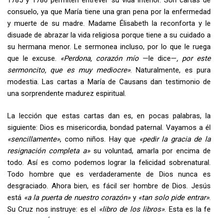
consuelo, ya que María tiene una gran pena por la enfermedad
y muerte de su madre. Madame Élisabeth la reconforta y le
disuade de abrazar la vida religiosa porque tiene a su cuidado a
su hermana menor. Le sermonea incluso, por lo que le ruega
que le excuse.
«Perdona, corazón mío
—le dice—
, por este
sermoncito, que es muy mediocre»
. Naturalmente, es pura
modestia. Las cartas a María de Causans dan testimonio de
una sorprendente madurez espiritual.
La lección que estas cartas dan es, en pocas palabras, la
siguiente: Dios es misericordia, bondad paternal. Vayamos a él
«sencillamente»
, como niños. Hay que
«pedir la gracia de la
resignación completa a»
su voluntad, amarla por encima de
todo. Así es como podemos lograr la felicidad sobrenatural.
Todo hombre que es verdaderamente de Dios nunca es
desgraciado. Ahora bien, es fácil ser hombre de Dios. Jesús
está
«a la puerta de nuestro corazón»
y
«tan solo pide entrar»
.
Su Cruz nos instruye: es el
«libro de los libros»
. Esta es la fe