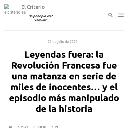
El Criterio
In principio erat
Verbum
Ir
al
21 de julio de 2021
contenido
Leyendas fuera: la
Revolución Francesa fue
una matanza en serie de
miles de inocentes… y el
episodio más manipulado
de la historia
2021
JULIO
21