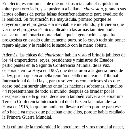
En efecto, es comprensible que nuestras retatarabuelas quisieran
mirar para otro lado, y se pusieran a bailar el
charleston
, girando sus
largos collares de perlas falsas desenfrenadamente para evadirse de
la realidad. Su frustración fue mayúscula, primero porque se
creyeron que el progreso era inevitable e indefinido, y tuvieron que
ver que el progreso técnico aplicado a las armas también podía
causar una millonaria mortandad; aquella generación sí que fue
progresista en estado químicamente puro, se lo creyó todo sin poner
reparo alguno y la realidad le sacudió con la mano abierta.
Además, las chicas del
charleston
habían visto el brindis jubiloso de
los 44 emperadores, reyes, presidentes y ministros de Estados
participantes en la Segunda Conferencia Mundial de la Paz,
celebrada en La Haya en 1907, que declararon a la guerra fuera de
la ley, por lo que en aquella reunión decidieron crear el Tribunal
Internacional de la Haya, para resolver los contenciosos si es que
acaso pudiera surgir alguno entra las naciones soberanas. Aquellos
44 representantes de todo el mundo, después de brindar por la
desaparición de la guerra, decidieron también volver a celebrar una
Tercera Conferencia Internacional de la Paz en la ciudad de La
Haya en 1915, lo que no pudieron llevar a efecto porque para ese
año hacía ya meses que peleaban entre ellos, porque había estallado
la Primera Guerra Mundial.
A la cultura de la modernidad le inocularon el virus mortal al nacer,