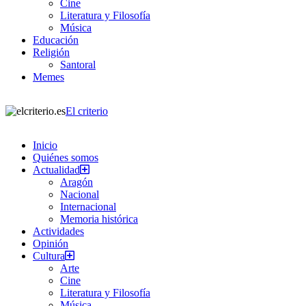
Cine
Literatura y Filosofía
Música
Educación
Religión
Santoral
Memes
El criterio
Inicio
Quiénes somos
Actualidad
Aragón
Nacional
Internacional
Memoria histórica
Actividades
Opinión
Cultura
Arte
Cine
Literatura y Filosofía
Música