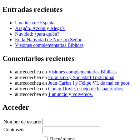
Entradas recientes
Una idea de España
Aragón, Azcón y Alegría
Navidad: ¿para quién?
En la Natividad de Nuestro Señor
Visiones complementarias Bíblicas
Comentarios recientes
aurrecoechea
en
Visiones complementarias Bíblicas
aurrecoechea
en
Foralismo y Sociedad Tradicional
aurrecoechea
en
Juan Carlos I y Felipe VI, de mal en peor
aurrecoechea
en
Conan Doyle, espejo de hispanófobos
aurrecoechea
en
1 anuncio y volvemos.
Acceder
Nombre de usuario
Contraseña
Recuérdame