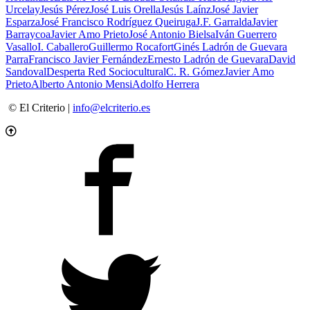
Urcelay
Jesús Pérez
José Luis Orella
Jesús Laínz
José Javier
Esparza
José Francisco Rodríguez Queiruga
J.F. Garralda
Javier
Barraycoa
Javier Amo Prieto
José Antonio Bielsa
Iván Guerrero
Vasallo
I. Caballero
Guillermo Rocafort
Ginés Ladrón de Guevara
Parra
Francisco Javier Fernández
Ernesto Ladrón de Guevara
David
Sandoval
Desperta Red Sociocultural
C. R. Gómez
Javier Amo
Prieto
Alberto Antonio Mensi
Adolfo Herrera
© El Criterio |
info@elcriterio.es