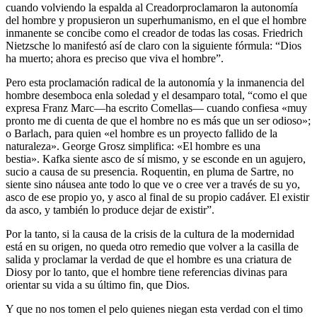
cuando volviendo la espalda al Creadorproclamaron la autonomía
del hombre y propusieron un superhumanismo, en el que el hombre
inmanente se concibe como el creador de todas las cosas. Friedrich
Nietzsche lo manifestó así de claro con la siguiente fórmula: “Dios
ha muerto; ahora es preciso que viva el hombre”.
Pero esta proclamación radical de la autonomía y la inmanencia del
hombre desemboca enla soledad y el desamparo total, “como el que
expresa Franz Marc—ha escrito Comellas— cuando confiesa «muy
pronto me di cuenta de que el hombre no es más que un ser odioso»;
o Barlach, para quien «el hombre es un proyecto fallido de la
naturaleza». George Grosz simplifica: «El hombre es una
bestia». Kafka siente asco de sí mismo, y se esconde en un agujero,
sucio a causa de su presencia. Roquentin, en pluma de Sartre, no
siente sino náusea ante todo lo que ve o cree ver a través de su yo,
asco de ese propio yo, y asco al final de su propio cadáver. El existir
da asco, y también lo produce dejar de existir”.
Por la tanto, si la causa de la crisis de la cultura de la modernidad
está en su origen, no queda otro remedio que volver a la casilla de
salida y proclamar la verdad de que el hombre es una criatura de
Diosy por lo tanto, que el hombre tiene referencias divinas para
orientar su vida a su último fin, que Dios.
Y que no nos tomen el pelo quienes niegan esta verdad con el timo