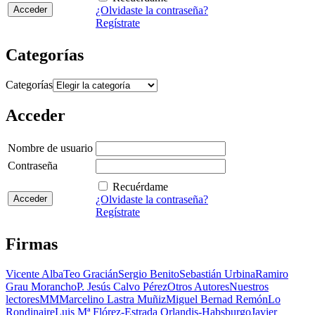
¿Olvidaste la contraseña?
Regístrate
Categorías
Categorías
Acceder
Nombre de usuario
Contraseña
Recuérdame
¿Olvidaste la contraseña?
Regístrate
Firmas
Vicente Alba
Teo Gracián
Sergio Benito
Sebastián Urbina
Ramiro
Grau Morancho
P. Jesús Calvo Pérez
Otros Autores
Nuestros
lectores
MM
Marcelino Lastra Muñiz
Miguel Bernad Remón
Lo
Rondinaire
Luis Mª Flórez-Estrada Orlandis-Habsburgo
Javier