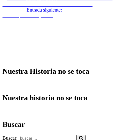
tradicionalista: AMPLIACIÓN DE PLAZAS
Siguiente
Entrada siguiente:
En España los aforados, ¿Tienen
licencia para delinquir…?
Nuestra Historia no se toca
Nuestra historia no se toca
Buscar
Buscar: