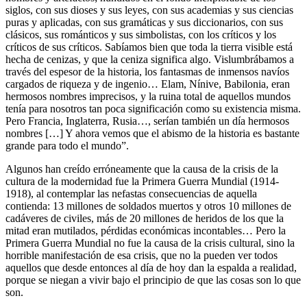
siglos, con sus dioses y sus leyes, con sus academias y sus ciencias
puras y aplicadas, con sus gramáticas y sus diccionarios, con sus
clásicos, sus románticos y sus simbolistas, con los críticos y los
críticos de sus críticos. Sabíamos bien que toda la tierra visible está
hecha de cenizas, y que la ceniza significa algo. Vislumbrábamos a
través del espesor de la historia, los fantasmas de inmensos navíos
cargados de riqueza y de ingenio… Elam, Nínive, Babilonia, eran
hermosos nombres imprecisos, y la ruina total de aquellos mundos
tenía para nosotros tan poca significación como su existencia misma.
Pero Francia, Inglaterra, Rusia…, serían también un día hermosos
nombres […] Y ahora vemos que el abismo de la historia es bastante
grande para todo el mundo”.
Algunos han creído erróneamente que la causa de la crisis de la
cultura de la modernidad fue la Primera Guerra Mundial (1914-
1918), al contemplar las nefastas consecuencias de aquella
contienda: 13 millones de soldados muertos y otros 10 millones de
cadáveres de civiles, más de 20 millones de heridos de los que la
mitad eran mutilados, pérdidas económicas incontables… Pero la
Primera Guerra Mundial no fue la causa de la crisis cultural, sino la
horrible manifestación de esa crisis, que no la pueden ver todos
aquellos que desde entonces al día de hoy dan la espalda a realidad,
porque se niegan a vivir bajo el principio de que las cosas son lo que
son.