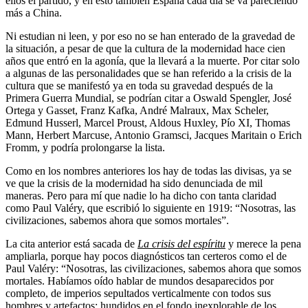
ellos el partido, y en esto también España cada día se va pareciendo
más a China.
Ni estudian ni leen, y por eso no se han enterado de la gravedad de
la situación, a pesar de que la cultura de la modernidad hace cien
años que entró en la agonía, que la llevará a la muerte. Por citar solo
a algunas de las personalidades que se han referido a la crisis de la
cultura que se manifestó ya en toda su gravedad después de la
Primera Guerra Mundial, se podrían citar a Oswald Spengler, José
Ortega y Gasset, Franz Kafka, André Malraux, Max Scheler,
Edmund Husserl, Marcel Proust, Aldous Huxley, Pío XI, Thomas
Mann, Herbert Marcuse, Antonio Gramsci, Jacques Maritain o Erich
Fromm, y podría prolongarse la lista.
Como en los nombres anteriores los hay de todas las divisas, ya se
ve que la crisis de la modernidad ha sido denunciada de mil
maneras. Pero para mí que nadie lo ha dicho con tanta claridad
como Paul Valéry, que escribió lo siguiente en 1919: “Nosotras, las
civilizaciones, sabemos ahora que somos mortales”.
La cita anterior está sacada de
La crisis del espíritu
y merece la pena
ampliarla, porque hay pocos diagnósticos tan certeros como el de
Paul Valéry: “Nosotras, las civilizaciones, sabemos ahora que somos
mortales. Habíamos oído hablar de mundos desaparecidos por
completo, de imperios sepultados verticalmente con todos sus
hombres y artefactos; hundidos en el fondo inexplorable de los