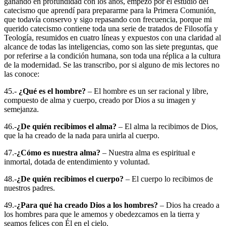
ganando en profundidad con los años, empezó por el estudio del
catecismo que aprendí para prepararme para la Primera Comunión,
que todavía conservo y sigo repasando con frecuencia, porque mi
querido catecismo contiene toda una serie de tratados de Filosofía y
Teología, resumidos en cuatro líneas y expuestos con una claridad al
alcance de todas las inteligencias, como son las siete preguntas, que
por referirse a la condición humana, son toda una réplica a la cultura
de la modernidad. Se las transcribo, por si alguno de mis lectores no
las conoce:
45.-
¿Qué es el hombre?
– El hombre es un ser racional y libre,
compuesto de alma y cuerpo, creado por Dios a su imagen y
semejanza.
46.-
¿De quién recibimos el alma?
– El alma la recibimos de Dios,
que la ha creado de la nada para unirla al cuerpo.
47.-
¿Cómo es nuestra alma?
– Nuestra alma es espiritual e
inmortal, dotada de entendimiento y voluntad.
48.-
¿De quién recibimos el cuerpo?
– El cuerpo lo recibimos de
nuestros padres.
49.-
¿Para qué ha creado Dios a los hombres?
– Dios ha creado a
los hombres para que le amemos y obedezcamos en la tierra y
seamos felices con Él en el cielo.