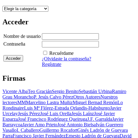
Categorías
Acceder
Nombre de usuario
Contraseña
Recuérdame
¿Olvidaste la contraseña?
Regístrate
Firmas
Vicente Alba
Teo Gracián
Sergio Benito
Sebastián Urbina
Ramiro
Grau Morancho
P. Jesús Calvo Pérez
Otros Autores
Nuestros
lectores
MM
Marcelino Lastra Muñiz
Miguel Bernad Remón
Lo
Rondinaire
Luis Mª Flórez-Estrada Orlandis-Habsburgo
Javier
Urcelay
Jesús Pérez
José Luis Orella
Jesús Laínz
José Javier
Esparza
José Francisco Rodríguez Queiruga
J.F. Garralda
Javier
Barraycoa
Javier Amo Prieto
José Antonio Bielsa
Iván Guerrero
Vasallo
I. Caballero
Guillermo Rocafort
Ginés Ladrón de Guevara
Parra
Francisco Javier Fernández
Ernesto Ladrón de Guevara
David