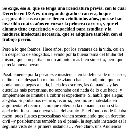
Se exige, eso sí, que se tenga una licenciatura previa, con lo cual
Derecho en USA es un segundo grado o carrera, lo que
asegura dos cosas: que se tienen veintitantos años, pues se han
invertido cuatro años en cursar la primera carrera, y que el
alumno tiene experiencia y capacidad para estudiar, y la
madurez intelectual necesaria, que se adquiere también con el
trabajo previo.
Pero a lo que íbamos. Hace años, por los avatares de la vida, caí en
un despacho de abogados, llevado por la buena fama del titular del
mismo, que compartía con un adjunto, más bien siniestro, pero que
parecía buena persona.
Posiblemente por la pesadez e insistencia en la defensa de mis casos,
el titular del despacho me fue desviando hacía su adjunto, que no
ponía nunca pegas a nada, hacía los escritos, las demandas y las
querellas más peregrinas, no razonaba casi nada de lo que hacía, y
simplemente se limitaba a cubrir el expediente. Si había que alegar,
alegaba. Si podíamos recurrir, recurría, pero no se molestaba en
argumentar el recurso, sino que reiteraba la demanda, como si la
apelación fuese una nueva vista del asunto. En el fondo no le faltaba
razón, pues ilustres procesalistas vienen sosteniendo que en derecho
civil –y posiblemente también en el penal-, la segunda instancia es la
segunda vista de la primera instancia… Pero claro, una Audiencia