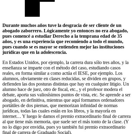
Durante muchos años tuve la desgracia de ser cliente de un
abogado zaborrero. Lógicamente yo entonces no era abogado,
pues comencé a estudiar Derecho a la temprana edad de 35
años, y es una experiencia que recomiendo a todo el mundo,
pues cuando se es mayor se entienden mejor las instituciones
jurídicas que en la adolescencia.
En Estados Unidos, por ejemplo, la carrera dura sólo tres años, y la
enseñanza se imparte con el método del caso, estudiando casos
reales, en forma similar a como actúa el IESE, por ejemplo. Los
alumnos, obviamente en clases reducidas, se dividen en grupos, y
defienden las dos posturas distintas que hay en cualquier litigio. Un
alumno hace de juez, otro de fiscal, etc., y el profesor modera el
debate, aporta sus valiosísimos puntos de vista, etc. Se aprende a ser
abogado, en definitiva, mientras que aquí formamos ordenadores
portátiles de dos piernas, que memorizan infinidad de normas
jurídicas, todas las cuales están en los libros, y la mayoría en
internet… Y luego le damos el premio extraordinario final de carrera
al que tiene más memoria, que suele ser el más tonto de la clase. (Y
no lo digo por envidia, pues yo también fui premio extraordinario
final de carrera de Graduado Social).