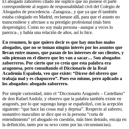
El abogado zaborrero citado me suplicó que no pusiese el parte
correspondiente al seguro de responsabilidad civil del Colegio de
Abogados de procedencia –Zaragoza-, y que ya que él también
estaba colegiado en Madrid, reclamase allí, para que el asunto no
transcendiese y afectase a su prestigio profesional (más bien
desprestigio). Como no soy mala persona –aunque a veces lo
parezca-, y había una relación de años, así lo hice.
En resumen, lo que quiero decir es que hay muchos malos
abogados, que no se toman ningún interés por los asuntos que
llevan entre manos, que pasan de los intereses de sus clientes, y
sólo piensan en el dinero que les van a sacar… Son abogados
zaborreros. Por cierto que yo creía que esta palabra era
aragonesa, pero consultando el Diccionario de la Real
Academia Española, veo que existe: “Dícese del obrero que
trabaja mal y es chapucero”. Pues eso mismo, pero aplicado a
los abogados: abogado zaborrero.
Por simple curiosidad, miro el “Diccionario Aragonés – Castellano”
de don Rafael Andolz, y observo que la palabra también existe en
aragonés, por lo que supongo luego se españolizó, con la acepción
siguiente: “que hace las cosas mal y deprisa”. Respecto al zaborro,
sustantivo masculino se dice que es la persona “corta de
entendimiento” (el abogado en cuestión, más bien iletrado, encaja en
la definición, tanto por su sexo como por las circunstancias).