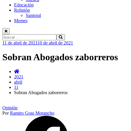
Educación
Religión
Santoral
Memes
Buscar:
Ir
11 de abril de 2021
10 de abril de 2021
al
contenido
Sobran Abogados zaborreros
2021
abril
11
Sobran Abogados zaborreros
Opinión
Por
Ramiro Grau Morancho