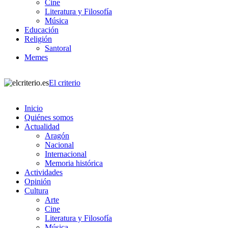
Cine
Literatura y Filosofía
Música
Educación
Religión
Santoral
Memes
El criterio
Inicio
Quiénes somos
Actualidad
Aragón
Nacional
Internacional
Memoria histórica
Actividades
Opinión
Cultura
Arte
Cine
Literatura y Filosofía
Música