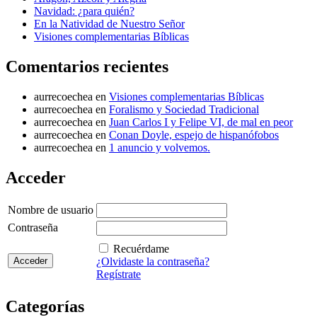
Navidad: ¿para quién?
En la Natividad de Nuestro Señor
Visiones complementarias Bíblicas
Comentarios recientes
aurrecoechea
en
Visiones complementarias Bíblicas
aurrecoechea
en
Foralismo y Sociedad Tradicional
aurrecoechea
en
Juan Carlos I y Felipe VI, de mal en peor
aurrecoechea
en
Conan Doyle, espejo de hispanófobos
aurrecoechea
en
1 anuncio y volvemos.
Acceder
Nombre de usuario
Contraseña
Recuérdame
¿Olvidaste la contraseña?
Regístrate
Categorías