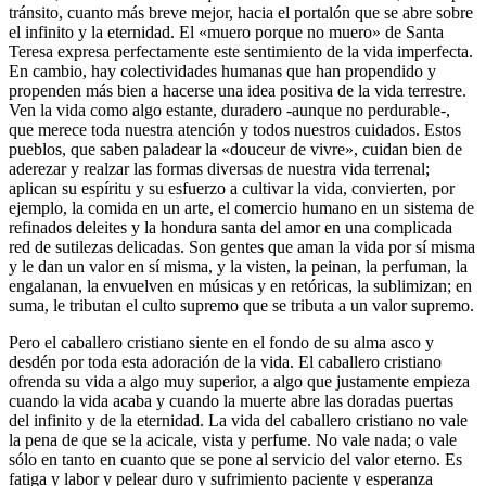
tránsito, cuanto más breve mejor, hacia el portalón que se abre sobre
el infinito y la eternidad. El «muero porque no muero» de Santa
Teresa expresa perfectamente este sentimiento de la vida imperfecta.
En cambio, hay colectividades humanas que han propendido y
propenden más bien a hacerse una idea positiva de la vida terrestre.
Ven la vida como algo estante, duradero -aunque no perdurable-,
que merece toda nuestra atención y todos nuestros cuidados. Estos
pueblos, que saben paladear la «douceur de vivre», cuidan bien de
aderezar y realzar las formas diversas de nuestra vida terrenal;
aplican su espíritu y su esfuerzo a cultivar la vida, convierten, por
ejemplo, la comida en un arte, el comercio humano en un sistema de
refinados deleites y la hondura santa del amor en una complicada
red de sutilezas delicadas. Son gentes que aman la vida por sí misma
y le dan un valor en sí misma, y la visten, la peinan, la perfuman, la
engalanan, la envuelven en músicas y en retóricas, la sublimizan; en
suma, le tributan el culto supremo que se tributa a un valor supremo.
Pero el caballero cristiano siente en el fondo de su alma asco y
desdén por toda esta adoración de la vida. El caballero cristiano
ofrenda su vida a algo muy superior, a algo que justamente empieza
cuando la vida acaba y cuando la muerte abre las doradas puertas
del infinito y de la eternidad. La vida del caballero cristiano no
vale
la pena de que se la acicale, vista y perfume. No vale nada; o vale
sólo en tanto en cuanto que se pone al servicio del valor eterno. Es
fatiga y labor y pelear duro y sufrimiento paciente y esperanza