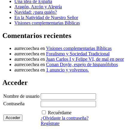
Una idea de España
Aragón, Azcón y Alegría
Navidad: ¿para quién?
En la Natividad de Nuestro Señor
Visiones complementarias Bíblicas
Comentarios recientes
aurrecoechea
en
Visiones complementarias Bíblicas
aurrecoechea
en
Foralismo y Sociedad Tradicional
aurrecoechea
en
Juan Carlos I y Felipe VI, de mal en peor
aurrecoechea
en
Conan Doyle, espejo de hispanófobos
aurrecoechea
en
1 anuncio y volvemos.
Acceder
Nombre de usuario
Contraseña
Recuérdame
¿Olvidaste la contraseña?
Regístrate