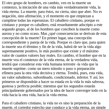
El otro grupo de hombres, en cambio, ven en la muerte un
comienzo, la iniciación de una vida más verdaderamente vida, la
vida eterna. La muerte, para éstos, no cierra, sino que abre. No es
negación, sino afirmación, y el momento en que empiezan a
cumplirse todas las esperanzas. El caballero cristiano, porque es
cristiano y porque es caballero, está resueltamente adscripto a este
segundo grupo, al de los hombres que conciben la muerte como
aurora y no como ocaso. Mas ¿qué consecuencias se derivan de esta
concepción de la muerte? En primer lugar, una concepción
correspondiente y pareja de la vida. Porque es claro que, para quien
la muerte sea el término y fin de la vida, habrá de ser la vida algo
supremamente positivo, lo más positivo que existe y el máximo
valor de cuantos valores hay reales. En cambio, el hombre que en la
muerte vea el comienzo de la vida eterna, de la verdadera vida,
tendrá que considerar esta vida humana terrestre -la vida que la
muerte suprime- como un mero tránsito o paso o preparación
efímera para la otra vida decisiva y eterna. Tendrá, pues, esta vida,
un valor subalterno, subordinado, condicionado, inferior. Y así, los
primeros se dispondrán a hacer su estada en la vida lo más sabrosa,
gustosa y perfecta posible; mientras que los segundos estarán
principalmente gobernados por la idea de hacer converger todo en la
vida hacia la otra vida, hacia la vida eterna.
Para el caballero cristiano, la vida no es sino la preparación de la
muerte, el corredor estrecho que conduce a la vida eterna, un simple