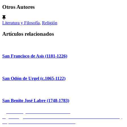
Otros Autores
Literatura y Filosofía
,
Religión
Artículos relacionados
San Francisco de Asís (1181-1226)
San Odón de Urgel (c.1065-1122)
San Benito José Labre (1748-1783)
Navegación
Entrada
Anterior
¿Dónde está la diferencia?
anterior:
Entrada
Siguiente
Catarata de dimisiones en el Ministerio de Educación y
de
siguiente:
FP; la Secretaría de Estado desmantelada