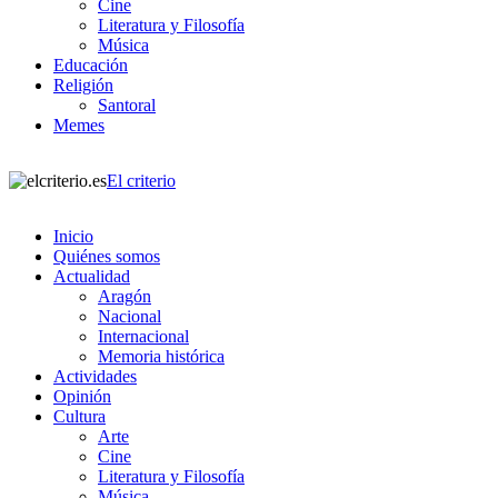
Cine
Literatura y Filosofía
Música
Educación
Religión
Santoral
Memes
El criterio
Inicio
Quiénes somos
Actualidad
Aragón
Nacional
Internacional
Memoria histórica
Actividades
Opinión
Cultura
Arte
Cine
Literatura y Filosofía
Música