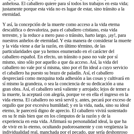
anhelosa. El caballero quiere para sí todos los trabajos en esta vida;
justamente porque esta vida no es lugar de estar, sino tránsito a la
eternidad.
Y así, la concepción de la muerte como acceso a la vida eterna
descalifica o desvaloriza, para el caballero cristiano, esta vida
terrestre, y la reduce a mero paso o tránsito, harto largo, ¡ay!, para
nuestros anhelos de eternidad. Y esta manera de considerar la muerte
y la vida viene a dar la razón, en último término, de las
particularidades que ya hemos enumerado en el carácter del
caballero español. En efecto, un tránsito o paso no vale por sí
mismo, sino sólo por aquello a que da acceso. Así, la vida del
caballero no vale por sí misma, sino por el fin ideal a cuyo servicio
el caballero ha puesto su brazo de paladín. Así, el caballero
despreciará como mezquina toda adhesión a las cosas y cultivará en
sí mismo la grandeza, o sea la conciencia de su dedicación a una
gran obra. Así, el caballero será valiente y arrojado; lejos de temer a
la muerte, la aceptará con alegría, porque ve en ella el ingreso en la
vida eterna. El caballero no será servil y, antes, pecará por exceso de
orgullo que por excesiva humildad; y en la vida, nada, sino su ideal
eterno, le parecerá digno de aprecio. El caballero vivirá sustentado
en su fe más bien que en los cómputos de la razón y de la
experiencia en esta vida. Afirmará su personalidad ideal, la que ha
de vivir en lo eterno, ocultando pudorosamente y con vergüenza la
individualidad real, manchada por el pecado, que sería deshonroso