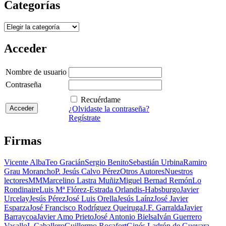
Categorías
Categorías
Acceder
Nombre de usuario
Contraseña
Recuérdame
¿Olvidaste la contraseña?
Regístrate
Firmas
Vicente Alba
Teo Gracián
Sergio Benito
Sebastián Urbina
Ramiro
Grau Morancho
P. Jesús Calvo Pérez
Otros Autores
Nuestros
lectores
MM
Marcelino Lastra Muñiz
Miguel Bernad Remón
Lo
Rondinaire
Luis Mª Flórez-Estrada Orlandis-Habsburgo
Javier
Urcelay
Jesús Pérez
José Luis Orella
Jesús Laínz
José Javier
Esparza
José Francisco Rodríguez Queiruga
J.F. Garralda
Javier
Barraycoa
Javier Amo Prieto
José Antonio Bielsa
Iván Guerrero
Vasallo
I. Caballero
Guillermo Rocafort
Ginés Ladrón de Guevara