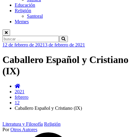
Educación
Religión
Santoral
Memes
Buscar:
Ir
12 de febrero de 2021
3 de febrero de 2021
al
contenido
Caballero Español y Cristiano
(IX)
2021
febrero
12
Caballero Español y Cristiano (IX)
Literatura y Filosofía
Religión
Por
Otros Autores