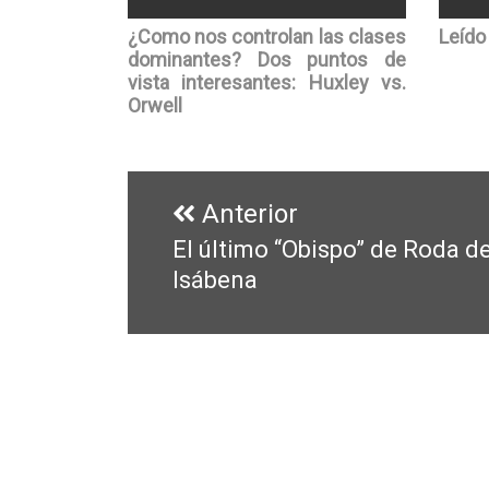
¿Como nos controlan las clases
Leído 
dominantes? Dos puntos de
vista interesantes: Huxley vs.
Orwell
Navegación
de
Anterior
entradas
El último “Obispo” de Roda d
Entrada
Isábena
anterior: