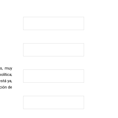
es, muy
olítica;
está ya,
ación de