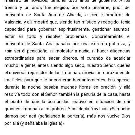
maestro de novicios, también tuvo años de gobierno. A los
treinta y un años fue elegido, por voto unánime, prior del
convento de Santa Ana de Albaida, a cien kilómetros de
Valencia, y allí mostró que, siendo tan místico y recogido, tenía
capacidad para gobernar espiritualmente, gestionar asuntos,
estar en todo y resolver problemas. Concretamente, el
convento de Santa Ana pasaba por una extrema pobreza, y
«sin ser él pedigüeño, ni molestar a nadie, ni hacer diligencias
extraordinarias para sacar dineros, ni curando de acariciar
mucho la gente, antes siendo algo seco, nuestro Señor, que es
el universal repartidor de las limosnas, movía los corazones de
los fieles para que le socorrieran bastantemente». En especial
durante la noche, pasaba muchas horas en oración, y allá
resolvía todo con el Señor, también la penuria de la casa, hasta
el punto de que la comunidad estuvo en situación de dar
grandes limosnas a los pobres. Y así decía fray Luis: «Si mucho
damos por acá (señalando la portería), más nos vuelve Dios
por allá (y señalaba la iglesia)».