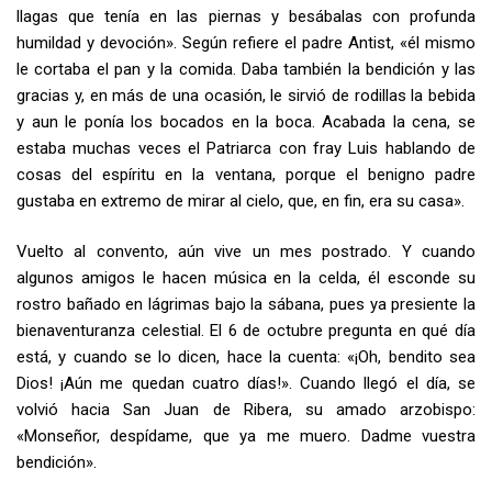
llagas que tenía en las piernas y besábalas con profunda
humildad y devoción». Según refiere el padre Antist, «él mismo
le cortaba el pan y la comida. Daba también la bendición y las
gracias y, en más de una ocasión, le sirvió de rodillas la bebida
y aun le ponía los bocados en la boca. Acabada la cena, se
estaba muchas veces el Patriarca con fray Luis hablando de
cosas del espíritu en la ventana, porque el benigno padre
gustaba en extremo de mirar al cielo, que, en fin, era su casa».
Vuelto al convento, aún vive un mes postrado. Y cuando
algunos amigos le hacen música en la celda, él esconde su
rostro bañado en lágrimas bajo la sábana, pues ya presiente la
bienaventuranza celestial. El 6 de octubre pregunta en qué día
está, y cuando se lo dicen, hace la cuenta: «¡Oh, bendito sea
Dios! ¡Aún me quedan cuatro días!». Cuando llegó el día, se
volvió hacia San Juan de Ribera, su amado arzobispo:
«Monseñor, despídame, que ya me muero. Dadme vuestra
bendición».