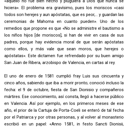
«aquello no fue bien hecho y pluguiera a Dios que nunca se
hiciera». El problema era gravísimo, pues los moriscos «casi
todos son herejes y aun apóstatas, que es peor,… y guardan las
ceremonias de Mahoma en cuanto pueden». Uno de los
remedios que propone es que «No se administre el bautismo a
los niños hijos [de moriscos], si han de vivir en casa de sus
padres, porque hay evidencia moral de que serán apóstatas
como ellos, y más vale que sean moros, que herejes o
apóstatas». Este dictamen fue refrendado por su buen amigo
San Juan de Ribera, arzobispo de Valencia, en cartas al rey.
El uno de enero de 1581 cumplió fray Luis sus cincuenta y
cinco años, sabiendo que iba a morir pronto; conoció incluso la
fecha: el 9 de octubre, fiesta de San Dionisio y compañeros
mártires. Ese conocimiento, así consta, llegó a hacerse público
en Valencia. Así por ejemplo, en los primeros meses de ese
año, el prior de la Cartuja de Porta-Coeli se enteró de tal fecha
por el Patriarca y por otras personas, y al volver al monasterio
escribió en un papel: «Anno 1581, in festo Sancti Dionisii,