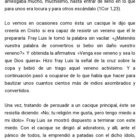
arriesgaba mucho, muchísimo, hasta entrar de lleno en lo que
para unos era locura y para otros escándalo (1Cor 1,23).
Lo vemos en ocasiones como ésta: un cacique le dijo que
creería en Cristo si era capaz de resistir un veneno que él le
prepararía. Fray Luis le tomó la palabra sin vacilar: «¿Matenéis
vuestra palabra de convertiros si bebo sin daño vuestro
veneno?». Y obtenida la afirmativa: «Venga ese veneno y sea lo
que Dios quiera». Hizo fray Luis la señal de la cruz sobre la
copa y bebió de un trago aquel veneno activísimo. Y a
continuación pasó a ocuparse de lo que había que hacer para
bautizar unos cuantos cientos más de indios asombrados y
convertidos.
Una vez, tratando de persuadir a un cacique principal, éste se
resistía diciendo: «No; tu religión me gusta, pero tengo miedo a
mi ídolo». Fray Luis se mostró dispuesto a terminar con este
miedo. Con el cacique se dirigió al adoratorio, y allí, ante el
pánico de todos, la emprendió a patadas con el dicho ídolo,