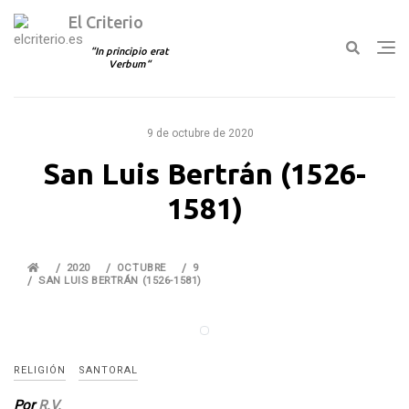
El Criterio
In principio erat
Verbum
Ir
al
9 de octubre de 2020
contenido
San Luis Bertrán (1526-
1581)
2020
OCTUBRE
9
SAN LUIS BERTRÁN (1526-1581)
RELIGIÓN
SANTORAL
Por
R.V.