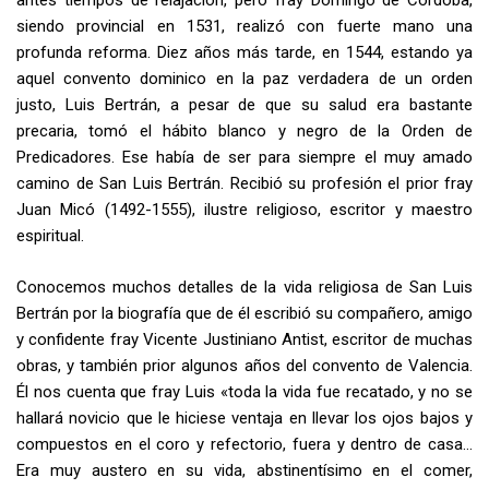
antes tiempos de relajación, pero fray Domingo de Córdoba,
siendo provincial en 1531, realizó con fuerte mano una
profunda reforma. Diez años más tarde, en 1544, estando ya
aquel convento dominico en la paz verdadera de un orden
justo, Luis Bertrán, a pesar de que su salud era bastante
precaria, tomó el hábito blanco y negro de la Orden de
Predicadores. Ese había de ser para siempre el muy amado
camino de San Luis Bertrán. Recibió su profesión el prior fray
Juan Micó (1492-1555), ilustre religioso, escritor y maestro
espiritual.
Conocemos muchos detalles de la vida religiosa de San Luis
Bertrán por la biografía que de él escribió su compañero, amigo
y confidente fray Vicente Justiniano Antist, escritor de muchas
obras, y también prior algunos años del convento de Valencia.
Él nos cuenta que fray Luis «toda la vida fue recatado, y no se
hallará novicio que le hiciese ventaja en llevar los ojos bajos y
compuestos en el coro y refectorio, fuera y dentro de casa…
Era muy austero en su vida, abstinentísimo en el comer,