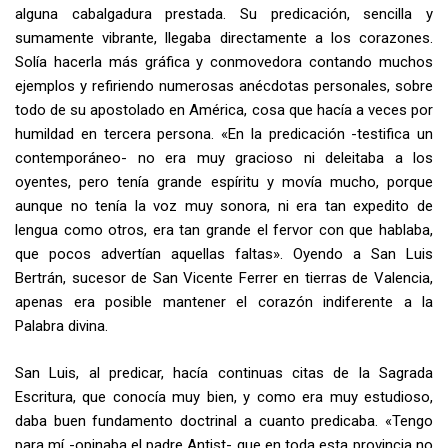
alguna cabalgadura prestada. Su predicación, sencilla y
sumamente vibrante, llegaba directamente a los corazones.
Solía hacerla más gráfica y conmovedora contando muchos
ejemplos y refiriendo numerosas anécdotas personales, sobre
todo de su apostolado en América, cosa que hacía a veces por
humildad en tercera persona. «En la predicación -testifica un
contemporáneo- no era muy gracioso ni deleitaba a los
oyentes, pero tenía grande espíritu y movía mucho, porque
aunque no tenía la voz muy sonora, ni era tan expedito de
lengua como otros, era tan grande el fervor con que hablaba,
que pocos advertían aquellas faltas». Oyendo a San Luis
Bertrán, sucesor de San Vicente Ferrer en tierras de Valencia,
apenas era posible mantener el corazón indiferente a la
Palabra divina.
San Luis, al predicar, hacía continuas citas de la Sagrada
Escritura, que conocía muy bien, y como era muy estudioso,
daba buen fundamento doctrinal a cuanto predicaba. «Tengo
para mí -opinaba el padre Antist- que en toda esta provincia no