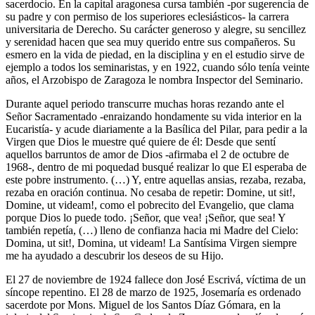
sacerdocio. En la capital aragonesa cursa también -por sugerencia de
su padre y con permiso de los superiores eclesiásticos- la carrera
universitaria de Derecho. Su carácter generoso y alegre, su sencillez
y serenidad hacen que sea muy querido entre sus compañeros. Su
esmero en la vida de piedad, en la disciplina y en el estudio sirve de
ejemplo a todos los seminaristas, y en 1922, cuando sólo tenía veinte
años, el Arzobispo de Zaragoza le nombra Inspector del Seminario.
Durante aquel periodo transcurre muchas horas rezando ante el
Señor Sacramentado -enraizando hondamente su vida interior en la
Eucaristía- y acude diariamente a la Basílica del Pilar, para pedir a la
Virgen que Dios le muestre qué quiere de él: Desde que sentí
aquellos barruntos de amor de Dios -afirmaba el 2 de octubre de
1968-, dentro de mi poquedad busqué realizar lo que El esperaba de
este pobre instrumento. (…) Y, entre aquellas ansias, rezaba, rezaba,
rezaba en oración continua. No cesaba de repetir: Domine, ut sit!,
Domine, ut videam!, como el pobrecito del Evangelio, que clama
porque Dios lo puede todo. ¡Señor, que vea! ¡Señor, que sea! Y
también repetía, (…) lleno de confianza hacia mi Madre del Cielo:
Domina, ut sit!, Domina, ut videam! La Santísima Virgen siempre
me ha ayudado a descubrir los deseos de su Hijo.
El 27 de noviembre de 1924 fallece don José Escrivá, víctima de un
síncope repentino. El 28 de marzo de 1925, Josemaría es ordenado
sacerdote por Mons. Miguel de los Santos Díaz Gómara, en la