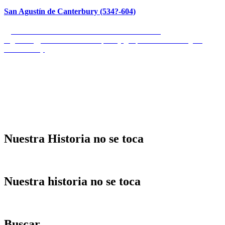
San Agustín de Canterbury (534?-604)
Navegación
Entrada
Anterior
Desfile del día de la Victoria en Rusia
anterior:
Entrada
Siguiente
Coronabonos europeos y geopolítica alemana ¿Un
de
siguiente:
oxímoron? (I)
entradas
Nuestra Historia no se toca
Nuestra historia no se toca
Buscar