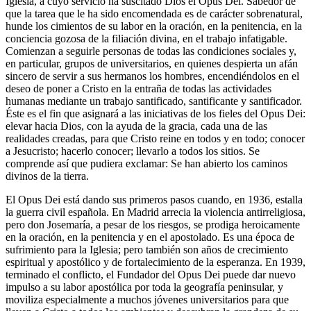
Iglesia, a cuyo servicio ha suscitado Dios el Opus Dei. Sabedor de
que la tarea que le ha sido encomendada es de carácter sobrenatural,
hunde los cimientos de su labor en la oración, en la penitencia, en la
conciencia gozosa de la filiación divina, en el trabajo infatigable.
Comienzan a seguirle personas de todas las condiciones sociales y,
en particular, grupos de universitarios, en quienes despierta un afán
sincero de servir a sus hermanos los hombres, encendiéndolos en el
deseo de poner a Cristo en la entraña de todas las actividades
humanas mediante un trabajo santificado, santificante y santificador.
Éste es el fin que asignará a las iniciativas de los fieles del Opus Dei:
elevar hacia Dios, con la ayuda de la gracia, cada una de las
realidades creadas, para que Cristo reine en todos y en todo; conocer
a Jesucristo; hacerlo conocer; llevarlo a todos los sitios. Se
comprende así que pudiera exclamar: Se han abierto los caminos
divinos de la tierra.
El Opus Dei está dando sus primeros pasos cuando, en 1936, estalla
la guerra civil española. En Madrid arrecia la violencia antirreligiosa,
pero don Josemaría, a pesar de los riesgos, se prodiga heroicamente
en la oración, en la penitencia y en el apostolado. Es una época de
sufrimiento para la Iglesia; pero también son años de crecimiento
espiritual y apostólico y de fortalecimiento de la esperanza. En 1939,
terminado el conflicto, el Fundador del Opus Dei puede dar nuevo
impulso a su labor apostólica por toda la geografía peninsular, y
moviliza especialmente a muchos jóvenes universitarios para que