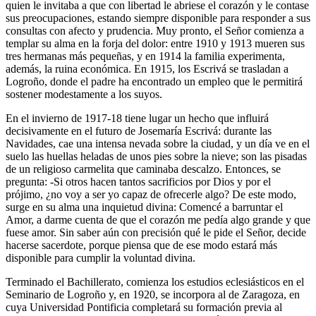
quien le invitaba a que con libertad le abriese el corazón y le contase
sus preocupaciones, estando siempre disponible para responder a sus
consultas con afecto y prudencia. Muy pronto, el Señor comienza a
templar su alma en la forja del dolor: entre 1910 y 1913 mueren sus
tres hermanas más pequeñas, y en 1914 la familia experimenta,
además, la ruina económica. En 1915, los Escrivá se trasladan a
Logroño, donde el padre ha encontrado un empleo que le permitirá
sostener modestamente a los suyos.
En el invierno de 1917-18 tiene lugar un hecho que influirá
decisivamente en el futuro de Josemaría Escrivá: durante las
Navidades, cae una intensa nevada sobre la ciudad, y un día ve en el
suelo las huellas heladas de unos pies sobre la nieve; son las pisadas
de un religioso carmelita que caminaba descalzo. Entonces, se
pregunta: -Si otros hacen tantos sacrificios por Dios y por el
prójimo, ¿no voy a ser yo capaz de ofrecerle algo? De este modo,
surge en su alma una inquietud divina: Comencé a barruntar el
Amor, a darme cuenta de que el corazón me pedía algo grande y que
fuese amor. Sin saber aún con precisión qué le pide el Señor, decide
hacerse sacerdote, porque piensa que de ese modo estará más
disponible para cumplir la voluntad divina.
Terminado el Bachillerato, comienza los estudios eclesiásticos en el
Seminario de Logroño y, en 1920, se incorpora al de Zaragoza, en
cuya Universidad Pontificia completará su formación previa al