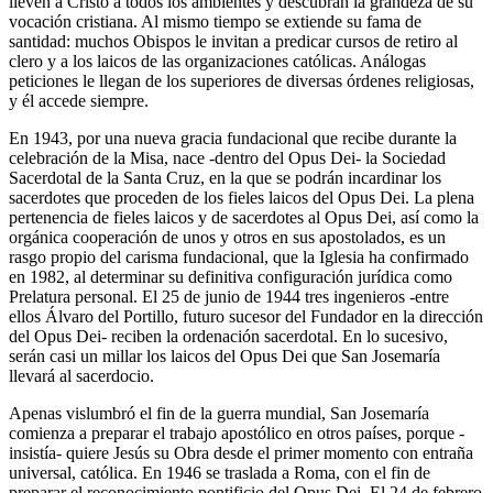
lleven a Cristo a todos los ambientes y descubran la grandeza de su
vocación cristiana. Al mismo tiempo se extiende su fama de
santidad: muchos Obispos le invitan a predicar cursos de retiro al
clero y a los laicos de las organizaciones católicas. Análogas
peticiones le llegan de los superiores de diversas órdenes religiosas,
y él accede siempre.
En 1943, por una nueva gracia fundacional que recibe durante la
celebración de la Misa, nace -dentro del Opus Dei- la Sociedad
Sacerdotal de la Santa Cruz, en la que se podrán incardinar los
sacerdotes que proceden de los fieles laicos del Opus Dei. La plena
pertenencia de fieles laicos y de sacerdotes al Opus Dei, así como la
orgánica cooperación de unos y otros en sus apostolados, es un
rasgo propio del carisma fundacional, que la Iglesia ha confirmado
en 1982, al determinar su definitiva configuración jurídica como
Prelatura personal. El 25 de junio de 1944 tres ingenieros -entre
ellos Álvaro del Portillo, futuro sucesor del Fundador en la dirección
del Opus Dei- reciben la ordenación sacerdotal. En lo sucesivo,
serán casi un millar los laicos del Opus Dei que San Josemaría
llevará al sacerdocio.
Apenas vislumbró el fin de la guerra mundial, San Josemaría
comienza a preparar el trabajo apostólico en otros países, porque -
insistía- quiere Jesús su Obra desde el primer momento con entraña
universal, católica. En 1946 se traslada a Roma, con el fin de
preparar el reconocimiento pontificio del Opus Dei. El 24 de febrero