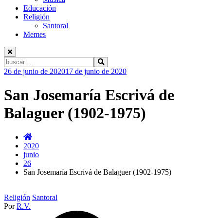
Educación
Religión
Santoral
Memes
Buscar:
Ir
26 de junio de 2020
17 de junio de 2020
al
contenido
San Josemaría Escrivá de
Balaguer (1902-1975)
2020
junio
26
San Josemaría Escrivá de Balaguer (1902-1975)
Religión
Santoral
Por
R.V.