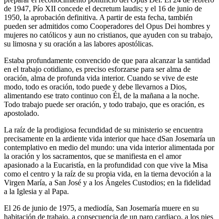
de 1947, Pío XII concede el decretum laudis; y el 16 de junio de
1950, la aprobación definitiva. A partir de esta fecha, también
pueden ser admitidos como Cooperadores del Opus Dei hombres y
mujeres no católicos y aun no cristianos, que ayuden con su trabajo,
su limosna y su oración a las labores apostólicas.
Estaba profundamente convencido de que para alcanzar la santidad
en el trabajo cotidiano, es preciso esforzarse para ser alma de
oración, alma de profunda vida interior. Cuando se vive de este
modo, todo es oración, todo puede y debe llevarnos a Dios,
alimentando ese trato continuo con Él, de la mañana a la noche.
Todo trabajo puede ser oración, y todo trabajo, que es oración, es
apostolado.
La raíz de la prodigiosa fecundidad de su ministerio se encuentra
precisamente en la ardiente vida interior que hace dSan Josemaría un
contemplativo en medio del mundo: una vida interior alimentada por
la oración y los sacramentos, que se manifiesta en el amor
apasionado a la Eucaristía, en la profundidad con que vive la Misa
como el centro y la raíz de su propia vida, en la tierna devoción a la
Virgen María, a San José y a los Ángeles Custodios; en la fidelidad
a la Iglesia y al Papa.
El 26 de junio de 1975, a mediodía, San Josemaría muere en su
habitación de trabajo, a consecuencia de un paro cardiaco, a los pies