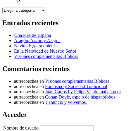
Categorías
Entradas recientes
Una idea de España
Aragón, Azcón y Alegría
Navidad: ¿para quién?
En la Natividad de Nuestro Señor
Visiones complementarias Bíblicas
Comentarios recientes
aurrecoechea
en
Visiones complementarias Bíblicas
aurrecoechea
en
Foralismo y Sociedad Tradicional
aurrecoechea
en
Juan Carlos I y Felipe VI, de mal en peor
aurrecoechea
en
Conan Doyle, espejo de hispanófobos
aurrecoechea
en
1 anuncio y volvemos.
Acceder
Nombre de usuario