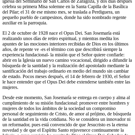
iglesia del Seminario de San Carlos de Zaragoza, y dos días después
celebra su primera Misa solemne en la Santa Capilla de la Basílica
del Pilar; el 31 de ese mismo mes, se traslada a Perdiguera, un
pequeño pueblo de campesinos, donde ha sido nombrado regente
auxiliar en la parroquia.
El 2 de octubre de 1928 nace el Opus Dei. San Josemaría está
realizando unos días de retiro espiritual, y mientras medita los
apuntes de las mociones interiores recibidas de Dios en los últimos
años, de repente ve -es el término con que describirá siempre la
experiencia fundacional- la misión que el Señor quiere confiarle:
abrir en la Iglesia un nuevo camino vocacional, dirigido a difundir la
búsqueda de la santidad y la realización del apostolado mediante la
santificación del trabajo ordinario en medio del mundo sin cambiar
de estado. Pocos meses después, el 14 de febrero de 1930, el Señor
le hace entender que el Opus Dei debe extenderse también entre las
mujeres.
Desde este momento, San Josemaría se entrega en cuerpo y alma al
cumplimiento de su misión fundacional: promover entre hombres y
mujeres de todos los ámbitos de la sociedad un compromiso
personal de seguimiento de Cristo, de amor al prójimo, de búsqueda
de la santidad en la vida cotidiana. No se considera un innovador ni
un reformador, pues está convencido de que Jesucristo es la eterna
novedad y de que el Espíritu Santo rejuvenece continuamente la