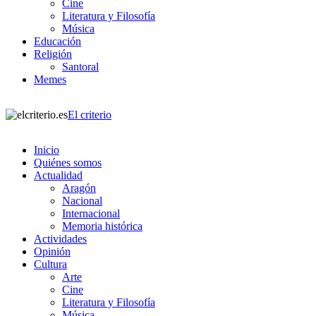
Cine
Literatura y Filosofía
Música
Educación
Religión
Santoral
Memes
El criterio
Inicio
Quiénes somos
Actualidad
Aragón
Nacional
Internacional
Memoria histórica
Actividades
Opinión
Cultura
Arte
Cine
Literatura y Filosofía
Música