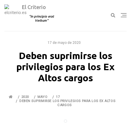
El Criterio
In principio erat
Verbum
Ir
al
17 de mayo de 2020
contenido
Deben suprimirse los
privilegios para los Ex
Altos cargos
2020
MAYO
17
DEBEN SUPRIMIRSE LOS PRIVILEGIOS PARA LOS EX ALTOS
CARGOS