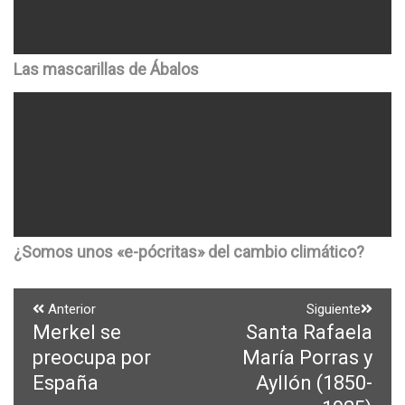
Las mascarillas de Ábalos
¿Somos unos «e-pócritas» del cambio climático?
Navegación
Anterior
Siguiente
Merkel se
Santa Rafaela
Entrada
Entrada
de
anterior:
siguiente:
preocupa por
María Porras y
entradas
España
Ayllón (1850-