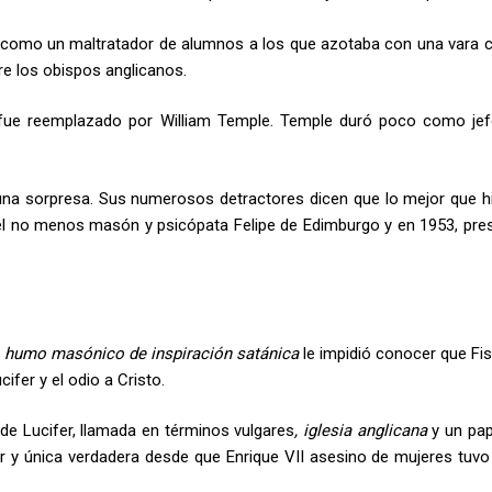
es como un maltratador de alumnos a los que azotaba con una vara 
e los obispos anglicanos.
fue reemplazado por William Temple. Temple duró poco como jef
na sorpresa. Sus numerosos detractores dicen que lo mejor que h
n el no menos masón y psicópata Felipe de Edimburgo y en 1953, pres
l
humo masónico de inspiración satánica
le impidió conocer que Fis
fer y el odio a Cristo.
a de Lucifer, llamada en términos vulgares
, iglesia anglicana
y un pap
r y única verdadera desde que Enrique VII asesino de mujeres tuvo 