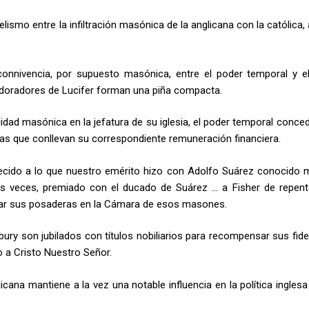
lismo entre la infiltración masónica de la anglicana con la católica
 connivencia, por supuesto masónica, entre el poder temporal y e
 adoradores de Lucifer forman una piña compacta.
idad masónica en la jefatura de su iglesia, el poder temporal conced
cas que conllevan su correspondiente remuneración financiera.
ecido a lo que nuestro emérito hizo con Adolfo Suárez conocido m
das veces, premiado con el ducado de Suárez … a Fisher de repent
ar sus posaderas en la Cámara de esos masones.
bury son jubilados con títulos nobiliarios para recompensar sus fide
dio a Cristo Nuestro Señor.
icana mantiene a la vez una notable influencia en la política inglesa