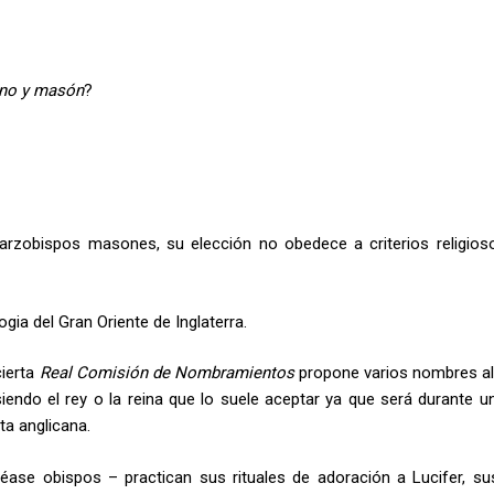
iano y masón
?
 arzobispos masones, su elección no obedece a criterios religios
ogia del Gran Oriente de Inglaterra.
cierta
Real Comisión de Nombramientos
propone varios nombres al
siendo el rey o la reina que lo suele aceptar ya que será durante un
ta anglicana.
léase obispos – practican sus rituales de adoración a Lucifer, sus