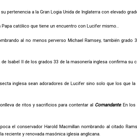
y su pertenencia a la Gran Logia Unida de Inglaterra con elevado grad
 Papa católico que tiene un encuentro con Lucifer mismo…
er nombrando al no menos perverso Michael Ramsey, también grado 3
ina de Isabel II de los grados 33 de la masonería inglesa confirma su 
ecta inglesa sean adoradores de Lucifer sino solo que los que la d
onlleva de ritos y sacrificios para contentar al
Comandante
. En los
 época el conservador Harold Macmillan nombrando al citado Ram
la reciente y renovada masónica iglesia anglicana.