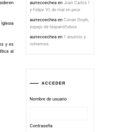
sideren
aurrecoechea
en
Juan Carlos I
y Felipe VI, de mal en peor
aurrecoechea
en
Conan Doyle,
 Iglesia
espejo de hispanófobos
aurrecoechea
en
1 anuncio y
volvemos.
es y es
tica al
ACCEDER
Nombre de usuario
Contraseña