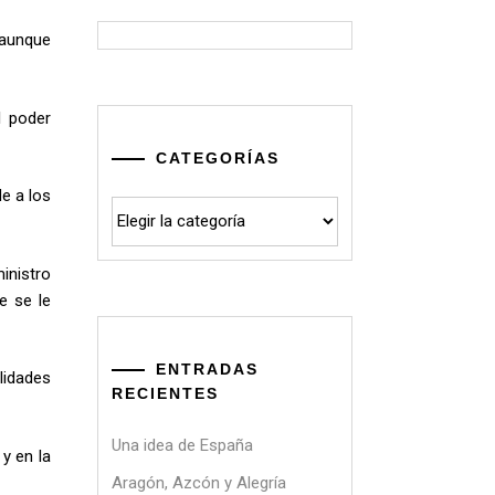
, aunque
l poder
CATEGORÍAS
e a los
Categorías
inistro
e se le
ENTRADAS
lidades
RECIENTES
Una idea de España
 y en la
Aragón, Azcón y Alegría