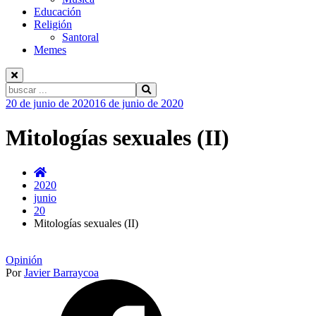
Educación
Religión
Santoral
Memes
Buscar:
Ir
20 de junio de 2020
16 de junio de 2020
al
contenido
Mitologías sexuales (II)
2020
junio
20
Mitologías sexuales (II)
Opinión
Por
Javier Barraycoa