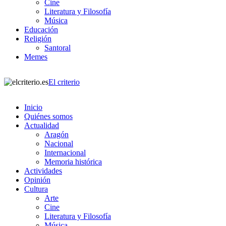
Cine
Literatura y Filosofía
Música
Educación
Religión
Santoral
Memes
El criterio
Inicio
Quiénes somos
Actualidad
Aragón
Nacional
Internacional
Memoria histórica
Actividades
Opinión
Cultura
Arte
Cine
Literatura y Filosofía
Música